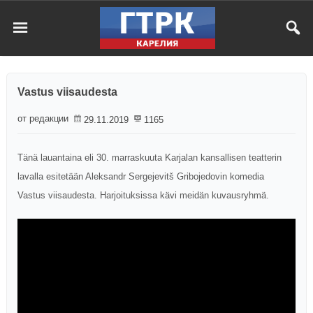
Vastus viisaudesta
от редакции
29.11.2019
1165
Tänä lauantaina eli 30. marraskuuta Karjalan kansallisen teatterin
lavalla esitetään Aleksandr Sergejevitš Gribojedovin komedia
Vastus viisaudesta. Harjoituksissa kävi meidän kuvausryhmä.