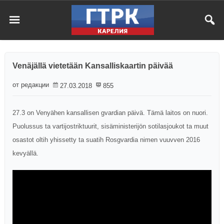
Venäjällä vietetään Kansalliskaartin päivää
от редакции
27.03.2018
855
27.3 on Venyähen kansallisen gvardian päivä. Tämä laitos on nuori.
Puolussus ta vartijostriktuurit, sisäministerijön sotilasjoukot ta muut
osastot oltih yhissetty ta suatih Rosgvardia nimen vuuvven 2016
kevyällä.