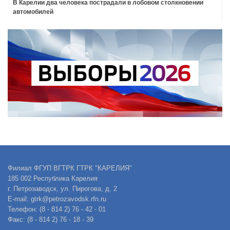
В Карелии два человека пострадали в лобовом столкновении
автомобилей
Филиал ФГУП ВГТРК ГТРК "КАРЕЛИЯ"
185 002 Республика Карелия
г. Петрозаводск, ул. Пирогова, д. 2
E-mail: gtrk@petrozavodsk.rfn.ru
Телефон: (8 - 814 2) 76 - 42 - 01
Факс: (8 - 814 2) 76 - 18 - 39