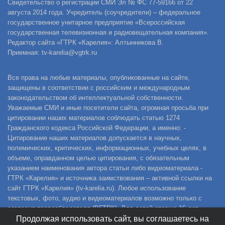
Свидетельство о регистрации СМИ Эл № ФС 77-59166 от 22
августа 2014 года. Учредитель (соучредители) – федеральное
государственное унитарное предприятие «Всероссийская
государственная телевизионная и радиовещательная компания».
Редактор сайта «ГТРК «Карелия»: Алтынникова В.
Приемная: tv-karelia@vgtrk.ru
Все права на любые материалы, опубликованные на сайте,
защищены в соответствии с российским и международным
законодательством об интеллектуальной собственности.
Уважаемые СМИ и иные посетители сайта, огромная просьба при
цитировании наших материалов соблюдать статью 1274
Гражданского кодекса Российской Федерации, а именно: -
Цитирование наших материалов допускается в научных,
полемических, критических, информационных, учебных целях, в
объеме, оправданном целью цитирования, с обязательным
указанием наименования автора статьи либо видеоматериала -
ГТРК «Карелия» и источника заимствования – активной ссылки на
сайт ГТРК «Карелия» (tv-karelia.ru). Любое использование
текстовых, фото, аудио и видеоматериалов возможно только с
согласия правообладателя (ВГТРК). Для детей старше 16 лет.
Продолжая использовать сайт, вы соглашаетесь на