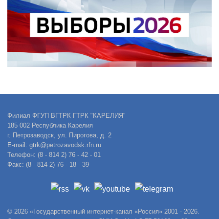
Филиал ФГУП ВГТРК ГТРК "КАРЕЛИЯ"
185 002 Республика Карелия
г. Петрозаводск, ул. Пирогова, д. 2
E-mail: gtrk@petrozavodsk.rfn.ru
Телефон: (8 - 814 2) 76 - 42 - 01
Факс: (8 - 814 2) 76 - 18 - 39
© 2026 «Государственный интернет-канал «Россия» 2001 - 2026.