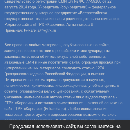
Свидетельство о регистрации СМИ Эл № ФС 77-59166 от 22
августа 2014 года. Учредитель (соучредители) – федеральное
государственное унитарное предприятие «Всероссийская
государственная телевизионная и радиовещательная компания».
Редактор сайта «ГТРК «Карелия»: Алтынникова В.
Приемная: tv-karelia@vgtrk.ru
Все права на любые материалы, опубликованные на сайте,
защищены в соответствии с российским и международным
законодательством об интеллектуальной собственности.
Уважаемые СМИ и иные посетители сайта, огромная просьба при
цитировании наших материалов соблюдать статью 1274
Гражданского кодекса Российской Федерации, а именно: -
Цитирование наших материалов допускается в научных,
полемических, критических, информационных, учебных целях, в
объеме, оправданном целью цитирования, с обязательным
указанием наименования автора статьи либо видеоматериала -
ГТРК «Карелия» и источника заимствования – активной ссылки на
сайт ГТРК «Карелия» (tv-karelia.ru). Любое использование
текстовых, фото, аудио и видеоматериалов возможно только с
согласия правообладателя (ВГТРК). Для детей старше 16 лет.
Продолжая использовать сайт, вы соглашаетесь на