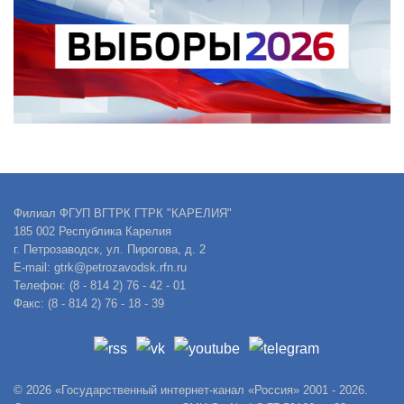
Филиал ФГУП ВГТРК ГТРК "КАРЕЛИЯ"
185 002 Республика Карелия
г. Петрозаводск, ул. Пирогова, д. 2
E-mail: gtrk@petrozavodsk.rfn.ru
Телефон: (8 - 814 2) 76 - 42 - 01
Факс: (8 - 814 2) 76 - 18 - 39
© 2026 «Государственный интернет-канал «Россия» 2001 - 2026.