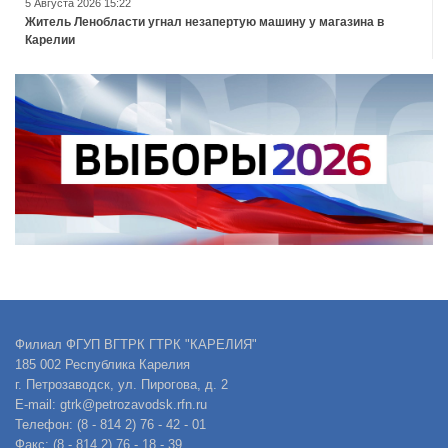
5 Августа 2026 15:22
Житель Ленобласти угнал незапертую машину у магазина в
Карелии
Филиал ФГУП ВГТРК ГТРК "КАРЕЛИЯ"
185 002 Республика Карелия
г. Петрозаводск, ул. Пирогова, д. 2
E-mail: gtrk@petrozavodsk.rfn.ru
Телефон: (8 - 814 2) 76 - 42 - 01
Факс: (8 - 814 2) 76 - 18 - 39