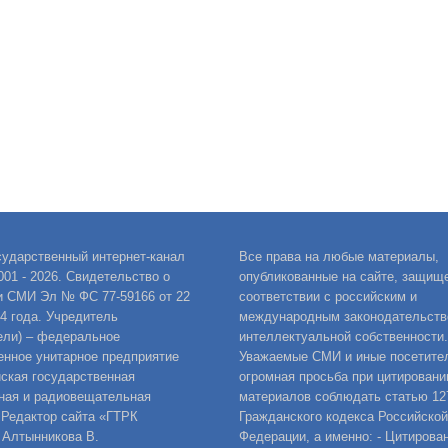
сударственный интернет-канал
Все права на любые материалы,
001 - 2026. Свидетельство о
опубликованные на сайте, защищ
и СМИ Эл № ФС 77-59166 от 22
соответствии с российским и
14 года. Учредитель
международным законодательств
ели) – федеральное
интеллектуальной собственности.
енное унитарное предприятие
Уважаемые СМИ и иные посетител
ская государственная
огромная просьба при цитировани
ная и радиовещательная
материалов соблюдать статью 12
 Редактор сайта «ГТРК
Гражданского кодекса Российской
 Алтынникова В.
Федерации, а именно: - Цитирова