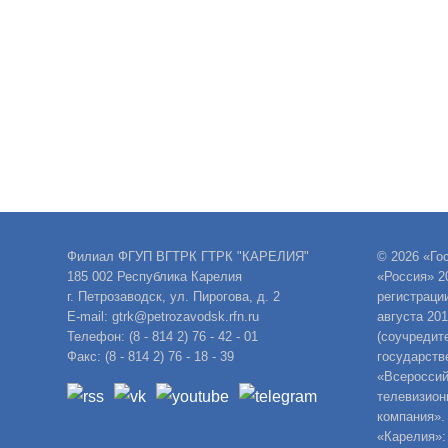
Филиал ФГУП ВГТРК ГТРК "КАРЕЛИЯ"
© 2026 «Го
185 002 Республика Карелия
«Россия» 2
г. Петрозаводск, ул. Пирогова, д. 2
регистраци
E-mail: gtrk@petrozavodsk.rfn.ru
августа 20
Телефон: (8 - 814 2) 76 - 42 - 01
(соучредит
Факс: (8 - 814 2) 76 - 18 - 39
государств
«Всероссий
телевизион
компания».
«Карелия»: