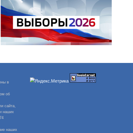
ены в
ом об
и сайта,
и наших
74
ние наших