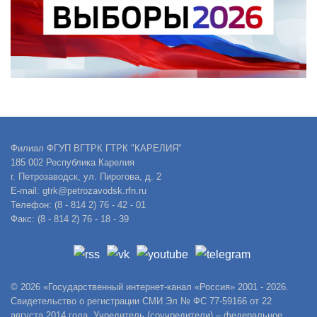
Филиал ФГУП ВГТРК ГТРК "КАРЕЛИЯ"
185 002 Республика Карелия
г. Петрозаводск, ул. Пирогова, д. 2
E-mail: gtrk@petrozavodsk.rfn.ru
Телефон: (8 - 814 2) 76 - 42 - 01
Факс: (8 - 814 2) 76 - 18 - 39
© 2026 «Государственный интернет-канал «Россия» 2001 - 2026.
Свидетельство о регистрации СМИ Эл № ФС 77-59166 от 22
августа 2014 года. Учредитель (соучредители) – федеральное