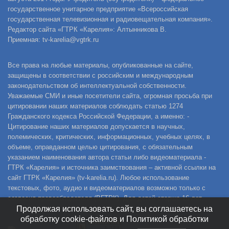
государственное унитарное предприятие «Всероссийская
государственная телевизионная и радиовещательная компания».
Редактор сайта «ГТРК «Карелия»: Алтынникова В.
Приемная: tv-karelia@vgtrk.ru
Все права на любые материалы, опубликованные на сайте,
защищены в соответствии с российским и международным
законодательством об интеллектуальной собственности.
Уважаемые СМИ и иные посетители сайта, огромная просьба при
цитировании наших материалов соблюдать статью 1274
Гражданского кодекса Российской Федерации, а именно: -
Цитирование наших материалов допускается в научных,
полемических, критических, информационных, учебных целях, в
объеме, оправданном целью цитирования, с обязательным
указанием наименования автора статьи либо видеоматериала -
ГТРК «Карелия» и источника заимствования – активной ссылки на
сайт ГТРК «Карелия» (tv-karelia.ru). Любое использование
текстовых, фото, аудио и видеоматериалов возможно только с
согласия правообладателя (ВГТРК). Для детей старше 16 лет.
Продолжая использовать сайт, вы соглашаетесь на
обработку cookie-файлов и Политикой обработки