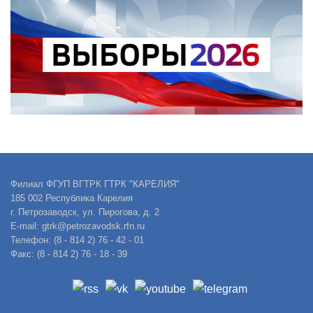
Филиал ФГУП ВГТРК ГТРК "КАРЕЛИЯ"
185 002 Республика Карелия
г. Петрозаводск, ул. Пирогова, д. 2
E-mail: gtrk@petrozavodsk.rfn.ru
Телефон: (8 - 814 2) 76 - 42 - 01
Факс: (8 - 814 2) 76 - 18 - 39