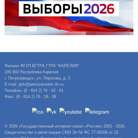
Филиал ФГУП ВГТРК ГТРК "КАРЕЛИЯ"
185 002 Республика Карелия
г. Петрозаводск, ул. Пирогова, д. 2
E-mail: gtrk@petrozavodsk.rfn.ru
Телефон: (8 - 814 2) 76 - 42 - 01
Факс: (8 - 814 2) 76 - 18 - 39
© 2026 «Государственный интернет-канал «Россия» 2001 - 2026.
Свидетельство о регистрации СМИ Эл № ФС 77-59166 от 22