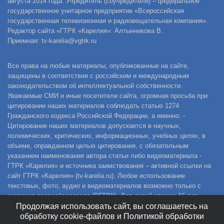
августа 2014 года. Учредитель (соучредители) – федеральное
государственное унитарное предприятие «Всероссийская
государственная телевизионная и радиовещательная компания».
Редактор сайта «ГТРК «Карелия»: Алтынникова В.
Приемная: tv-karelia@vgtrk.ru
Все права на любые материалы, опубликованные на сайте,
защищены в соответствии с российским и международным
законодательством об интеллектуальной собственности.
Уважаемые СМИ и иные посетители сайта, огромная просьба при
цитировании наших материалов соблюдать статью 1274
Гражданского кодекса Российской Федерации, а именно: -
Цитирование наших материалов допускается в научных,
полемических, критических, информационных, учебных целях, в
объеме, оправданном целью цитирования, с обязательным
указанием наименования автора статьи либо видеоматериала -
ГТРК «Карелия» и источника заимствования – активной ссылки на
сайт ГТРК «Карелия» (tv-karelia.ru). Любое использование
текстовых, фото, аудио и видеоматериалов возможно только с
согласия правообладателя (ВГТРК). Для детей старше 16 лет.
Продолжая использовать сайт, вы соглашаетесь на
обработку cookie-файлов и Политикой обработки