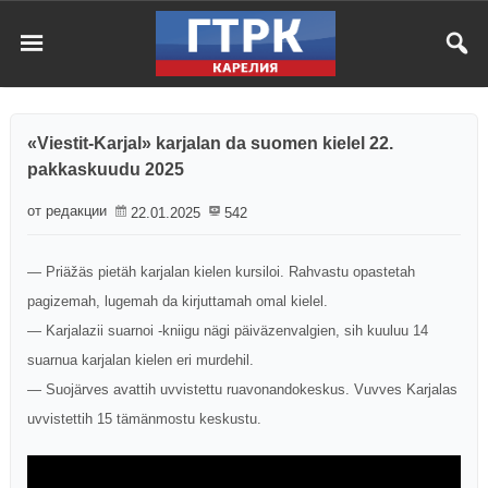
«Viestit-Karjal» karjalan da suomen kielel 22.
pakkaskuudu 2025
от редакции
22.01.2025
542
— Priäžäs pietäh karjalan kielen kursiloi. Rahvastu opastetah
pagizemah, lugemah da kirjuttamah omal kielel.
— Karjalazii suarnoi -kniigu nägi päiväzenvalgien, sih kuuluu 14
suarnua karjalan kielen eri murdehil.
— Suojärves avattih uvvistettu ruavonandokeskus. Vuvves Karjalas
uvvistettih 15 tämänmostu keskustu.