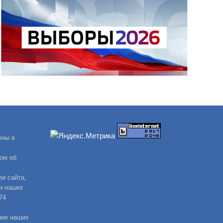
ены в
ом об
и сайта,
и наших
74
ние наших