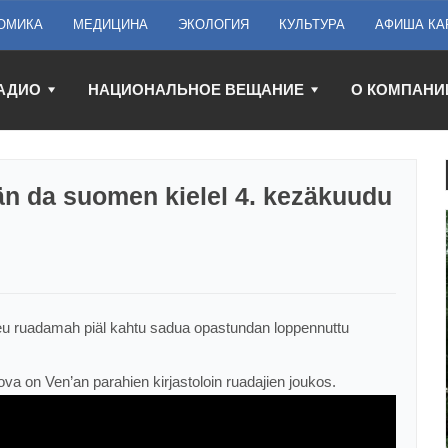
ОМИКА
МЕДИЦИНА
ЭКОЛОГИЯ
КУЛЬТУРА
АФИША КА
АДИО
НАЦИОНАЛЬНОЕ ВЕЩАНИЕ
О КОМПАНИ
sän da suomen kielel 4. kezäkuudu
bieu ruadamah piäl kahtu sadua opastundan loppennuttu
a on Ven’an parahien kirjastoloin ruadajien joukos.