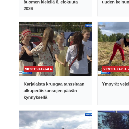
šuomen kielellä 6. elokuuta
uuden keinu
2026
VIESTIT-KARJALA
VIESTIT-KARJAL
Karjalaista kruugaa tanssitaan
Ympyrät vejel
alkuperäiskansojen päivän
kynnyksellä