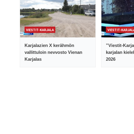
VIESTIT-KARJALA
VIESTIT-KARJAL
Karjalazien X kerähmön
”Viestit-Karj
vallittuloin nevvosto Vienan
karjalan kiele
Karjalas
2026