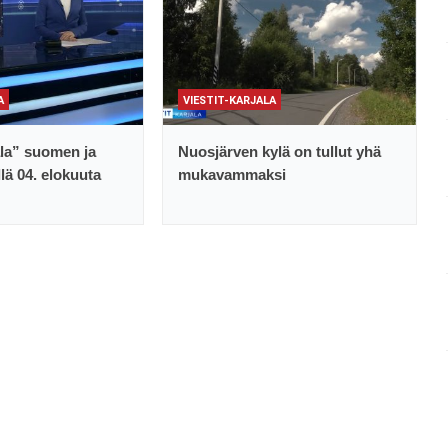
A
VIESTIT-KARJALA
ala” suomen ja
Nuosjärven kylä on tullut yhä
llä 04. elokuuta
mukavammaksi