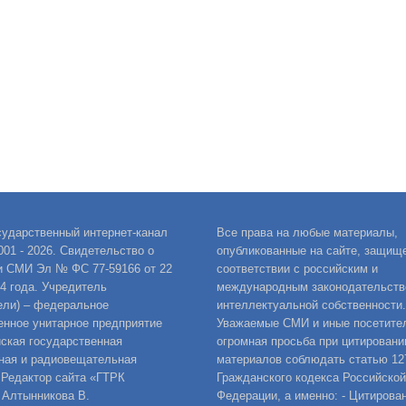
сударственный интернет-канал
Все права на любые материалы,
001 - 2026. Свидетельство о
опубликованные на сайте, защищ
и СМИ Эл № ФС 77-59166 от 22
соответствии с российским и
14 года. Учредитель
международным законодательств
ели) – федеральное
интеллектуальной собственности.
енное унитарное предприятие
Уважаемые СМИ и иные посетител
ская государственная
огромная просьба при цитировани
ная и радиовещательная
материалов соблюдать статью 12
 Редактор сайта «ГТРК
Гражданского кодекса Российской
 Алтынникова В.
Федерации, а именно: - Цитирова