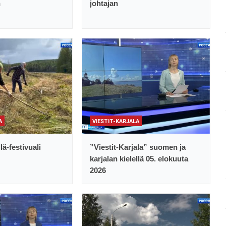
n
johtajan
A
VIESTIT-KARJALA
lä-festivuali
”Viestit-Karjala” suomen ja
karjalan kielellä 05. elokuuta
2026