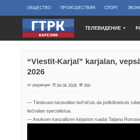
ОБЩЕСТВО
ПРОИСШЕСТВИЯ
СПОРТ
ЭКОН
ТЕЛЕВИДЕНИЕ
Р
“Viestit-Karjal” karjalan, vep
2026
от редакции
04.06.2026
350
— Tänävuon tazavallan bol’ničois da polikliiniekois ru
liečealan specialistua.
— Anuksen kanzallizen kirjaston ruadai Tatjana Romanov