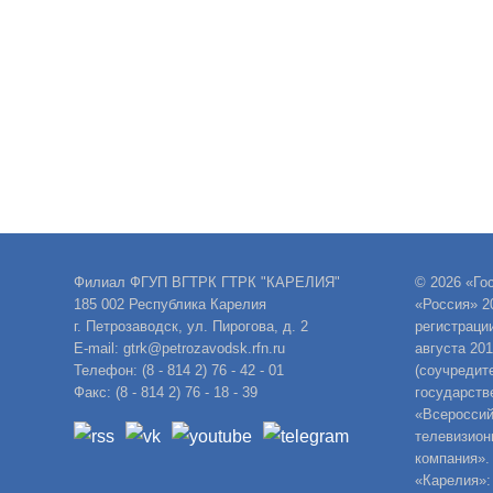
Филиал ФГУП ВГТРК ГТРК "КАРЕЛИЯ"
© 2026 «Го
185 002 Республика Карелия
«Россия» 2
г. Петрозаводск, ул. Пирогова, д. 2
регистраци
E-mail: gtrk@petrozavodsk.rfn.ru
августа 20
Телефон: (8 - 814 2) 76 - 42 - 01
(соучредит
Факс: (8 - 814 2) 76 - 18 - 39
государств
«Всероссий
телевизион
компания».
«Карелия»: