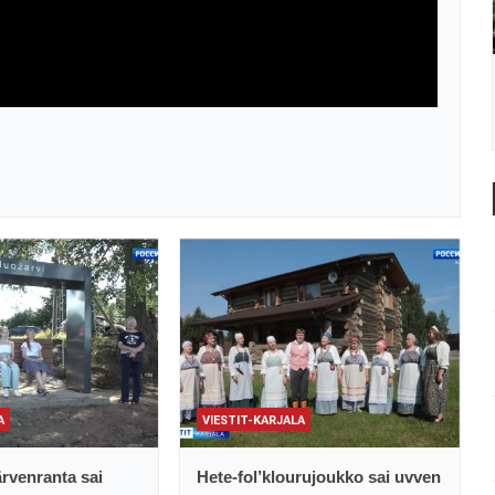
A
VIESTIT-KARJALA
rvenranta sai
Hete-fol’klourujoukko sai uvven