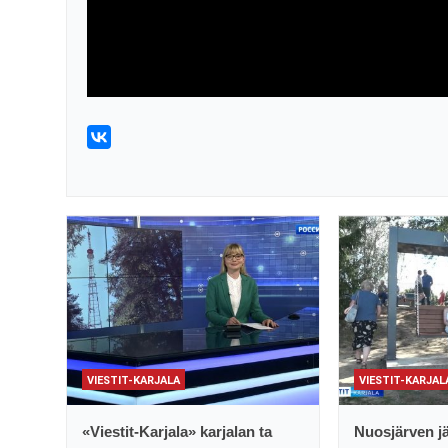
VIESTIT-KARJALA
VIESTIT-KARJAL
«Viestit-Karjala» karjalan ta
Nuosjärven jä