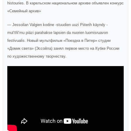
histouries. В карельском национальном архиве объявлен конкурс
«Семейный архив»
— Jessoilan Valgien kodine -stuudien uuzi Piiterih käyndy -
mul’tfil’mu piäzi parahakse lapsien da nuorien luomisruavon
festivualis. Новый мультфильм «Поездка в Питер» студии
«Домик света» (Эссойла) занял первое место на Кубке России
по художественному творчеству.