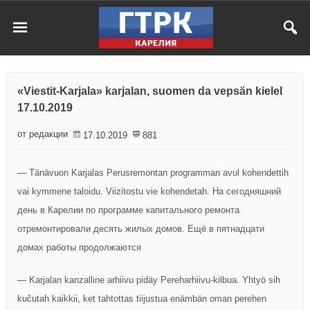
«Viestit-Karjala» karjalan, suomen da vepsän kielel
17.10.2019
от редакции
17.10.2019
881
— Tänävuon Karjalas Perusremontan programman avul kohendettih
vai kymmene taloidu. Viizitostu vie kohendetah. На сегодняшний
день в Карелии по программе капитального ремонта
отремонтировали десять жилых домов. Ещё в пятнадцати
домах работы продолжаются
— Karjalan kanzalline arhiivu pidäy Pereharhiivu-kilbua. Yhtyö sih
kučutah kaikkii, ket tahtottas tiijustua enämbän oman perehen