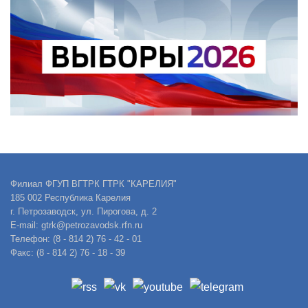
Филиал ФГУП ВГТРК ГТРК "КАРЕЛИЯ"
185 002 Республика Карелия
г. Петрозаводск, ул. Пирогова, д. 2
E-mail: gtrk@petrozavodsk.rfn.ru
Телефон: (8 - 814 2) 76 - 42 - 01
Факс: (8 - 814 2) 76 - 18 - 39