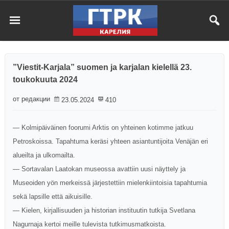
”Viestit-Karjala” suomen ja karjalan kielellä 23.
toukokuuta 2024
от редакции
23.05.2024
410
— Kolmipäiväinen foorumi Arktis on yhteinen kotimme jatkuu
Petroskoissa. Tapahtuma keräsi yhteen asiantuntijoita Venäjän eri
alueilta ja ulkomailta.
— Sortavalan Laatokan museossa avattiin uusi näyttely ja
Museoiden yön merkeissä järjestettiin mielenkiintoisia tapahtumia
sekä lapsille että aikuisille.
— Kielen, kirjallisuuden ja historian instituutin tutkija Svetlana
Nagurnaja kertoi meille tulevista tutkimusmatkoista.