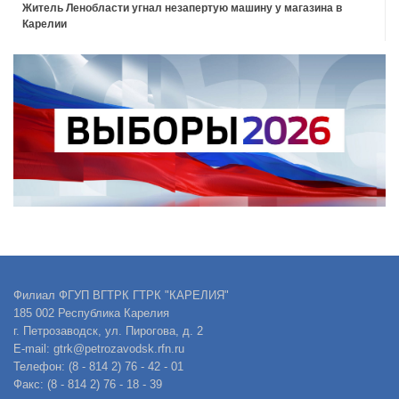
Житель Ленобласти угнал незапертую машину у магазина в
Карелии
Филиал ФГУП ВГТРК ГТРК "КАРЕЛИЯ"
185 002 Республика Карелия
г. Петрозаводск, ул. Пирогова, д. 2
E-mail: gtrk@petrozavodsk.rfn.ru
Телефон: (8 - 814 2) 76 - 42 - 01
Факс: (8 - 814 2) 76 - 18 - 39