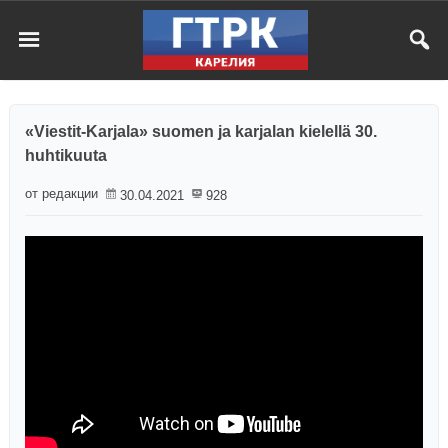
«Viestit-Karjala» suomen ja karjalan kielellä 30.
huhtikuuta
от редакции
30.04.2021
928