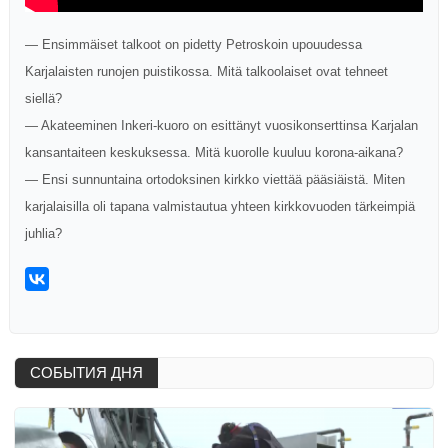
— Ensimmäiset talkoot on pidetty Petroskoin upouudessa
Karjalaisten runojen puistikossa. Mitä talkoolaiset ovat tehneet
siellä?
— Akateeminen Inkeri-kuoro on esittänyt vuosikonserttinsa Karjalan
kansantaiteen keskuksessa. Mitä kuorolle kuuluu korona-aikana?
— Ensi sunnuntaina ortodoksinen kirkko viettää pääsiäistä. Miten
karjalaisilla oli tapana valmistautua yhteen kirkkovuoden tärkeimpiä
juhlia?
СОБЫТИЯ ДНЯ