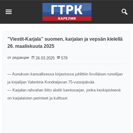
”Viestit-Karjala” suomen, karjalan ja vepsän kielellä
26. maaliskuuta 2025
от редакции
26.03.2025
579
— Aunuksen kansallisessa kirjastossa juhlittiin livviläisen runoilijan
ja kirjailijan Valentina Kondratjevan 75-vuosipäivää.
— Karjalan rahvahan liitto aloitti luentosarjan, jonka keskipisteenä
on karjalaisten perinteet ja kulttuuri.