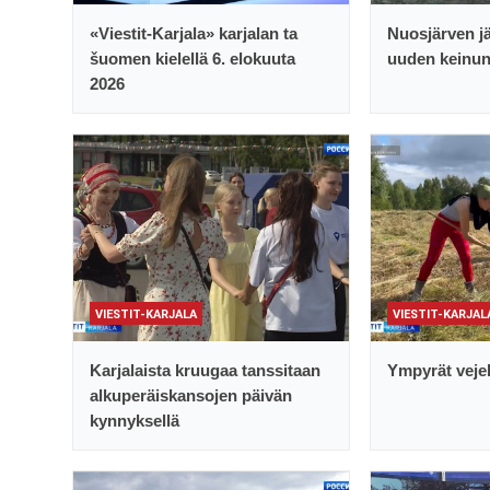
«Viestit-Karjala» karjalan ta
Nuosjärven jä
šuomen kielellä 6. elokuuta
uuden keinu
2026
VIESTIT-KARJALA
VIESTIT-KARJAL
Karjalaista kruugaa tanssitaan
Ympyrät vejel
alkuperäiskansojen päivän
kynnyksellä