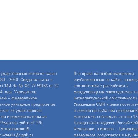
сударственный интернет-канал
Все права на любые материалы,
001 - 2026. Свидетельство о
опубликованные на сайте, защищ
и СМИ Эл № ФС 77-59166 от 22
соответствии с российским и
14 года. Учредитель
международным законодательств
ели) – федеральное
интеллектуальной собственности.
енное унитарное предприятие
Уважаемые СМИ и иные посетител
ская государственная
огромная просьба при цитировани
ная и радиовещательная
материалов соблюдать статью 12
 Редактор сайта «ГТРК
Гражданского кодекса Российской
 Алтынникова В.
Федерации, а именно: - Цитирова
v-karelia@vgtrk.ru
материалов допускается в научны