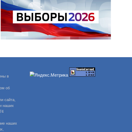
ены в
ом об
и сайта,
и наших
74
ние наших
х,