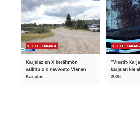
VIESTIT-KARJALA
VIESTIT-KARJAL
Karjalazien X kerähmön
”Viestit-Karj
vallittuloin nevvosto Vienan
karjalan kiele
Karjalas
2026