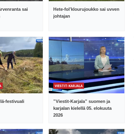
rvenranta sai
Hete-fol’klourujoukko sai uvven
n
johtajan
A
VIESTIT-KARJALA
lä-festivuali
”Viestit-Karjala” suomen ja
karjalan kielellä 05. elokuuta
2026