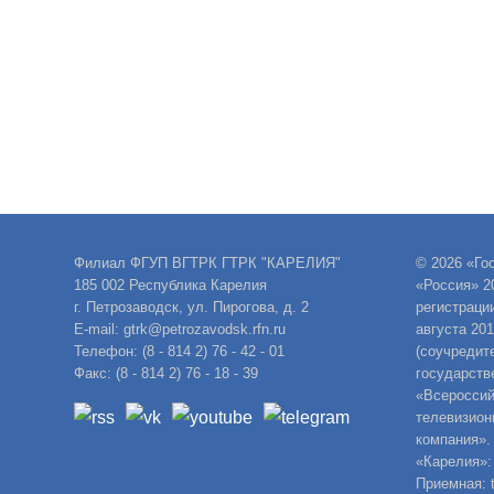
Филиал ФГУП ВГТРК ГТРК "КАРЕЛИЯ"
© 2026 «Го
185 002 Республика Карелия
«Россия» 2
г. Петрозаводск, ул. Пирогова, д. 2
регистраци
E-mail: gtrk@petrozavodsk.rfn.ru
августа 20
Телефон: (8 - 814 2) 76 - 42 - 01
(соучредит
Факс: (8 - 814 2) 76 - 18 - 39
государств
«Всероссий
телевизион
компания».
«Карелия»:
Приемная: t