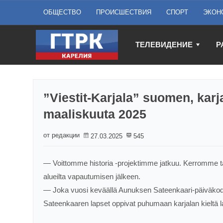
ОБЩЕСТВО
ПРОИСШЕСТВИЯ
СПОРТ
ЭКОН
ТЕЛЕВИДЕНИЕ
Р
”Viestit-Karjala” suomen, karja
maaliskuuta 2025
от редакции
27.03.2025
545
— Voittomme historia -projektimme jatkuu. Kerromme tän
alueilta vapautumisen jälkeen.
— Joka vuosi keväällä Aunuksen Sateenkaari-päiväkodiss
Sateenkaaren lapset oppivat puhumaan karjalan kieltä la