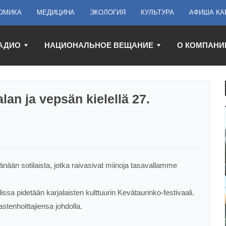
ОМИКА
МЕДИЦИНА
ЭКОЛОГИЯ
КУЛЬТУРА
АФИША КА
АДИО
НАЦИОНАЛЬНОЕ ВЕЩАНИЕ
О КОМПАНИ
lan ja vepsän kielellä 27.
ään sotilaista, jotka raivasivat miinoja tasavallamme
a pidetään karjalaisten kulttuurin Kevätaurinko-festivaali.
stenhoittajiensa johdolla.