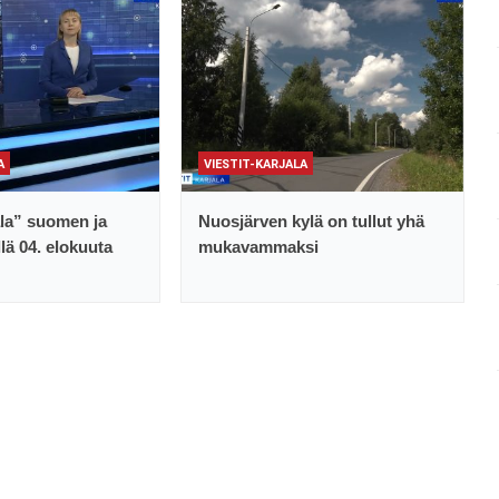
A
VIESTIT-KARJALA
ala” suomen ja
Nuosjärven kylä on tullut yhä
llä 04. elokuuta
mukavammaksi