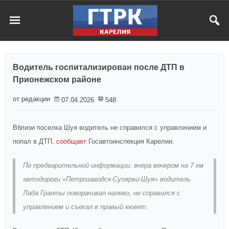
Водитель госпитализирован после ДТП в
Прионежском районе
от редакции
07.04.2026
548
Вблизи поселка Шуя водитель не справился с управлением и
попал в ДТП,
сообщает
Госавтоинспекция Карелии.
По предварительной информации, вчера вечером на 7 км
автодороги «Петрозаводск-Суоярви-Шуя» водитель
Лада Гранты поворачивал налево, не справился с
управлением и съехал в правый кювет.