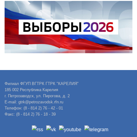
Филиал ФГУП ВГТРК ГТРК "КАРЕЛИЯ"
185 002 Республика Карелия
г. Петрозаводск, ул. Пирогова, д. 2
E-mail: gtrk@petrozavodsk.rfn.ru
Телефон: (8 - 814 2) 76 - 42 - 01
Факс: (8 - 814 2) 76 - 18 - 39