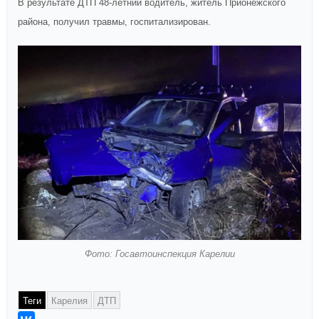
В результате ДТП 48-летний водитель, житель Прионежского
района, получил травмы, госпитализирован.
Фото: Госавтоинспекция Карелии
Теги
Карелия
ДТП