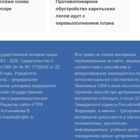
пляжи снова
Противопожарное
усоре
обустройство карельских
лесов идет с
перевыполнением плана
сударственный интернет-канал
Все права на любые материалы,
001 - 2026. Свидетельство о
опубликованные на сайте, защищ
и СМИ Эл № ФС 77-59166 от 22
соответствии с российским и
14 года. Учредитель
международным законодательств
ели) – федеральное
интеллектуальной собственности.
енное унитарное предприятие
Уважаемые СМИ и иные посетител
ская государственная
огромная просьба при цитировани
ная и радиовещательная
материалов соблюдать статью 12
 Редактор сайта «ГТРК
Гражданского кодекса Российской
 Алтынникова В.
Федерации, а именно: - Цитирова
v-karelia@vgtrk.ru
материалов допускается в научны
полемических, критических,
информационных, учебных целях,
оправданном целью цитирования,