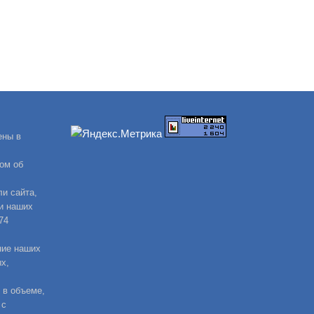
ены в
ом об
и сайта,
и наших
74
ние наших
х,
 в объеме,
 с