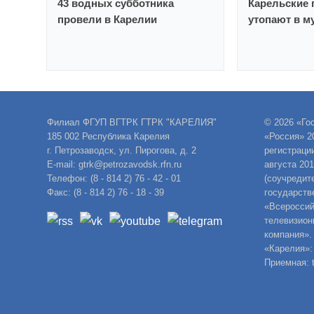
43 водных субботника
Карельские 
провели в Карелии
утопают в м
Филиал ФГУП ВГТРК ГТРК "КАРЕЛИЯ"
© 2026 «Го
185 002 Республика Карелия
«Россия» 2
г. Петрозаводск, ул. Пирогова, д. 2
регистраци
E-mail: gtrk@petrozavodsk.rfn.ru
августа 20
Телефон: (8 - 814 2) 76 - 42 - 01
(соучредит
Факс: (8 - 814 2) 76 - 18 - 39
государств
«Всероссий
телевизион
компания».
«Карелия»:
Приемная: t