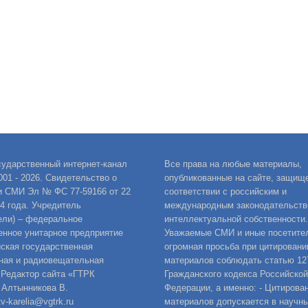
сударственный интернет-канал
Все права на любые материалы,
001 - 2026. Свидетельство о
опубликованные на сайте, защищ
и СМИ Эл № ФС 77-59166 от 22
соответствии с российским и
14 года. Учредитель
международным законодательств
ели) – федеральное
интеллектуальной собственности.
енное унитарное предприятие
Уважаемые СМИ и иные посетител
ская государственная
огромная просьба при цитировани
ная и радиовещательная
материалов соблюдать статью 12
 Редактор сайта «ГТРК
Гражданского кодекса Российской
 Алтынникова В.
Федерации, а именно: - Цитирова
v-karelia@vgtrk.ru
материалов допускается в научны