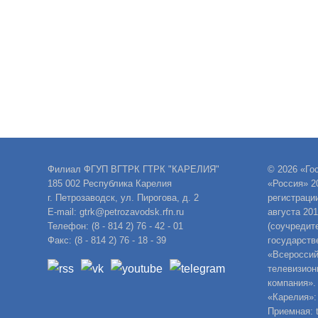
Филиал ФГУП ВГТРК ГТРК "КАРЕЛИЯ"
© 2026 «Го
185 002 Республика Карелия
«Россия» 2
г. Петрозаводск, ул. Пирогова, д. 2
регистраци
E-mail: gtrk@petrozavodsk.rfn.ru
августа 20
Телефон: (8 - 814 2) 76 - 42 - 01
(соучредит
Факс: (8 - 814 2) 76 - 18 - 39
государств
«Всероссий
телевизион
компания».
«Карелия»:
Приемная: t