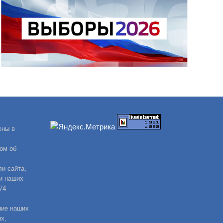
ены в
ом об
и сайта,
и наших
74
ние наших
х,