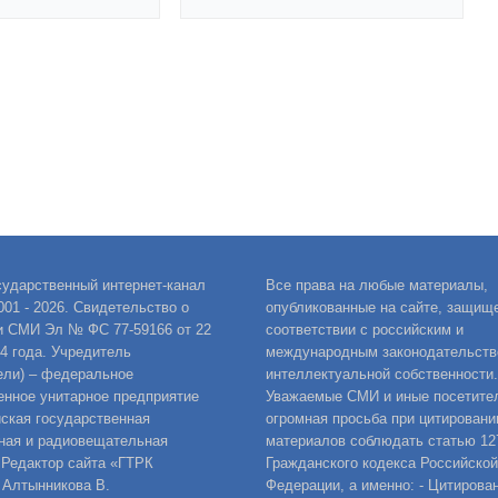
сударственный интернет-канал
Все права на любые материалы,
001 - 2026. Свидетельство о
опубликованные на сайте, защищ
и СМИ Эл № ФС 77-59166 от 22
соответствии с российским и
14 года. Учредитель
международным законодательств
ели) – федеральное
интеллектуальной собственности.
енное унитарное предприятие
Уважаемые СМИ и иные посетител
ская государственная
огромная просьба при цитировани
ная и радиовещательная
материалов соблюдать статью 12
 Редактор сайта «ГТРК
Гражданского кодекса Российской
 Алтынникова В.
Федерации, а именно: - Цитирова