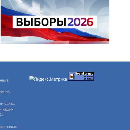
ены в
ом об
и сайта,
и наших
74
ние наших