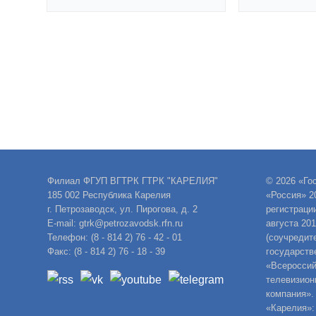
Филиал ФГУП ВГТРК ГТРК "КАРЕЛИЯ"
© 2026 «Го
185 002 Республика Карелия
«Россия» 2
г. Петрозаводск, ул. Пирогова, д. 2
регистраци
E-mail: gtrk@petrozavodsk.rfn.ru
августа 20
Телефон: (8 - 814 2) 76 - 42 - 01
(соучредит
Факс: (8 - 814 2) 76 - 18 - 39
государств
«Всероссий
телевизион
компания».
«Карелия»: