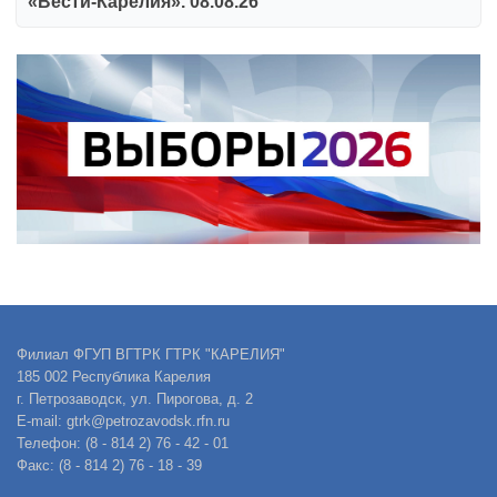
«Вести-Карелия». 08.08.26
Филиал ФГУП ВГТРК ГТРК "КАРЕЛИЯ"
185 002 Республика Карелия
г. Петрозаводск, ул. Пирогова, д. 2
E-mail: gtrk@petrozavodsk.rfn.ru
Телефон: (8 - 814 2) 76 - 42 - 01
Факс: (8 - 814 2) 76 - 18 - 39