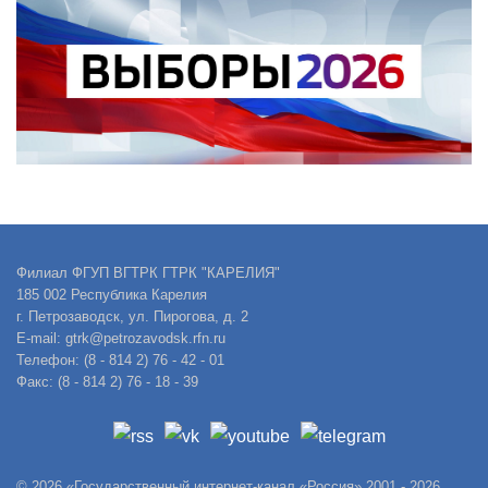
Филиал ФГУП ВГТРК ГТРК "КАРЕЛИЯ"
185 002 Республика Карелия
г. Петрозаводск, ул. Пирогова, д. 2
E-mail: gtrk@petrozavodsk.rfn.ru
Телефон: (8 - 814 2) 76 - 42 - 01
Факс: (8 - 814 2) 76 - 18 - 39
© 2026 «Государственный интернет-канал «Россия» 2001 - 2026.