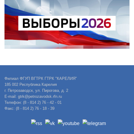
Филиал ФГУП ВГТРК ГТРК "КАРЕЛИЯ"
185 002 Республика Карелия
г. Петрозаводск, ул. Пирогова, д. 2
E-mail: gtrk@petrozavodsk.rfn.ru
Телефон: (8 - 814 2) 76 - 42 - 01
Факс: (8 - 814 2) 76 - 18 - 39