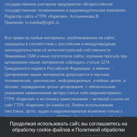
государственное унитарное предприятие «Всероссийская
государственная телевизионная и радиовещательная компания».
Редактор сайта «ГТРК «Карелия»: Алтынникова В.
Приемная: tv-karelia@vgtrk.ru
Все права на любые материалы, опубликованные на сайте,
защищены в соответствии с российским и международным
законодательством об интеллектуальной собственности.
Уважаемые СМИ и иные посетители сайта, огромная просьба при
цитировании наших материалов соблюдать статью 1274
Гражданского кодекса Российской Федерации, а именно: -
Цитирование наших материалов допускается в научных,
полемических, критических, информационных, учебных целях, в
объеме, оправданном целью цитирования, с обязательным
указанием наименования автора статьи либо видеоматериала -
ГТРК «Карелия» и источника заимствования – активной ссылки на
сайт ГТРК «Карелия» (tv-karelia.ru). Любое использование
текстовых, фото, аудио и видеоматериалов возможно только с
согласия правообладателя (ВГТРК). Для детей старше 16 лет.
Продолжая использовать сайт, вы соглашаетесь на
обработку cookie-файлов и Политикой обработки