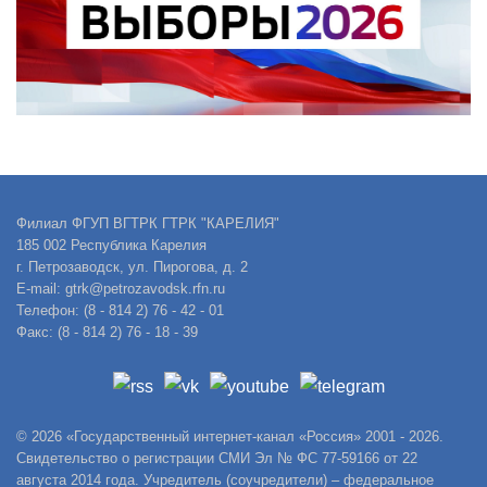
Филиал ФГУП ВГТРК ГТРК "КАРЕЛИЯ"
185 002 Республика Карелия
г. Петрозаводск, ул. Пирогова, д. 2
E-mail: gtrk@petrozavodsk.rfn.ru
Телефон: (8 - 814 2) 76 - 42 - 01
Факс: (8 - 814 2) 76 - 18 - 39
© 2026 «Государственный интернет-канал «Россия» 2001 - 2026.
Свидетельство о регистрации СМИ Эл № ФС 77-59166 от 22
августа 2014 года. Учредитель (соучредители) – федеральное