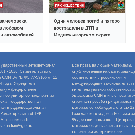
Я
ПРОИСШЕСТВИЯ
ва человека
Один человек погиб и пятеро
в лобовом
пострадали в ДТП в
ии автомобилей
Медвежьегорском округе
сударственный интернет-канал
Все права на любые материалы,
001 - 2026. Свидетельство о
опубликованные на сайте, защищ
и СМИ Эл № ФС 77-59166 от 22
соответствии с российским и
14 года. Учредитель
международным законодательств
ели) – федеральное
интеллектуальной собственности.
енное унитарное предприятие
Уважаемые СМИ и иные посетител
ская государственная
огромная просьба при цитировани
ная и радиовещательная
материалов соблюдать статью 12
 Редактор сайта «ГТРК
Гражданского кодекса Российской
 Алтынникова В.
Федерации, а именно: - Цитирова
v-karelia@vgtrk.ru
материалов допускается в научны
полемических, критических,