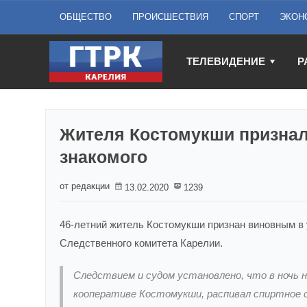
ОБЩЕСТВО
ПРОИСШЕСТВИЯ
СПОРТ
ЭКОН
ТЕЛЕВИДЕНИЕ
Р
Жителя Костомукши признал
знакомого
от редакции
13.02.2020
1239
46-летний житель Костомукши признан виновным в 
Следственного комитета Карелии.
Следствием и судом установлено, что в ночь н
кооперативе Костомукши, распивал спиртное с