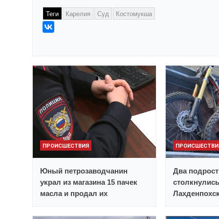
Теги
Карелия
Суд
Костомукша
ПРОИСШЕСТВИЯ
ПРОИСШЕСТВИ
Юный петрозаводчанин
Два подрост
украл из магазина 15 пачек
столкнулись
масла и продал их
Лахденпохск