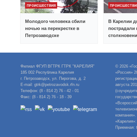
ПРОИСШЕСТВИЯ
ПРОИСШЕСТВИ
Молодого человека сбили
В Карелии д
ночью на перекрестке в
пострадали 
Петрозаводске
столкновен
Филиал ФГУП ВГТРК ГТРК "КАРЕЛИЯ"
© 2026 «Го
185 002 Республика Карелия
«Россия» 2
г. Петрозаводск, ул. Пирогова, д. 2
регистраци
E-mail: gtrk@petrozavodsk.rfn.ru
августа 20
Телефон: (8 - 814 2) 76 - 42 - 01
(соучредит
Факс: (8 - 814 2) 76 - 18 - 39
государств
«Всероссий
телевизион
компания».
«Карелия»:
Приемная: t