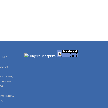
ены в
ом об
и сайта,
и наших
74
ние наших
х,