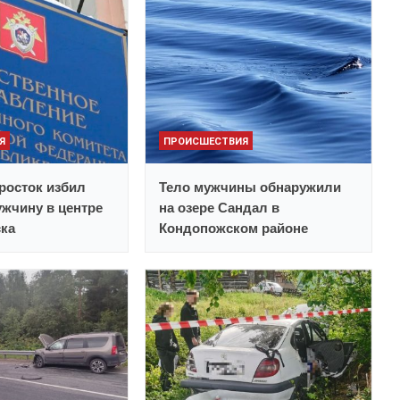
Я
ПРОИСШЕСТВИЯ
росток избил
Тело мужчины обнаружили
жчину в центре
на озере Сандал в
ска
Кондопожском районе