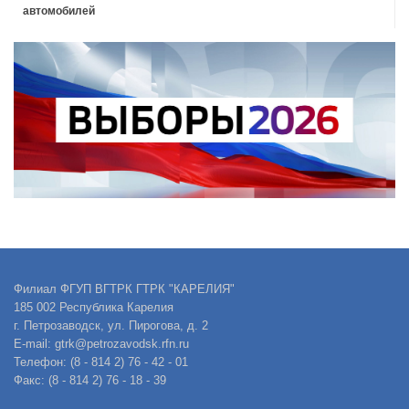
автомобилей
Филиал ФГУП ВГТРК ГТРК "КАРЕЛИЯ"
185 002 Республика Карелия
г. Петрозаводск, ул. Пирогова, д. 2
E-mail: gtrk@petrozavodsk.rfn.ru
Телефон: (8 - 814 2) 76 - 42 - 01
Факс: (8 - 814 2) 76 - 18 - 39