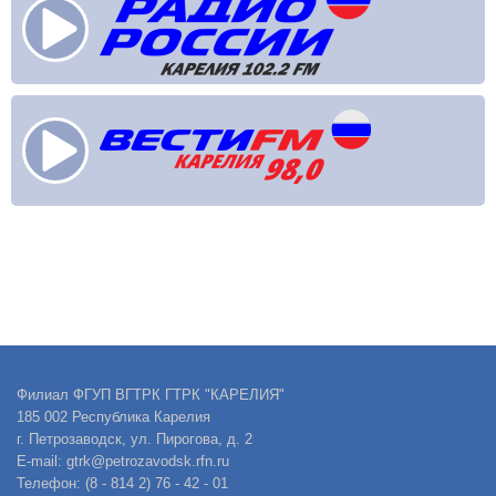
Филиал ФГУП ВГТРК ГТРК "КАРЕЛИЯ"
185 002 Республика Карелия
г. Петрозаводск, ул. Пирогова, д. 2
E-mail: gtrk@petrozavodsk.rfn.ru
Телефон: (8 - 814 2) 76 - 42 - 01