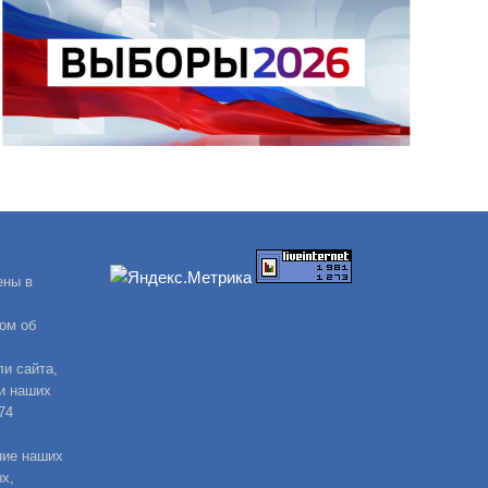
ены в
ом об
и сайта,
и наших
74
ние наших
х,