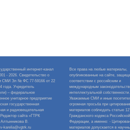
сударственный интернет-канал
Все права на любые материалы,
001 - 2026. Свидетельство о
опубликованные на сайте, защищ
и СМИ Эл № ФС 77-59166 от 22
соответствии с российским и
14 года. Учредитель
международным законодательств
ели) – федеральное
интеллектуальной собственности.
енное унитарное предприятие
Уважаемые СМИ и иные посетител
ская государственная
огромная просьба при цитировани
ная и радиовещательная
материалов соблюдать статью 12
 Редактор сайта «ГТРК
Гражданского кодекса Российской
 Алтынникова В.
Федерации, а именно: - Цитирова
v-karelia@vgtrk.ru
материалов допускается в научны