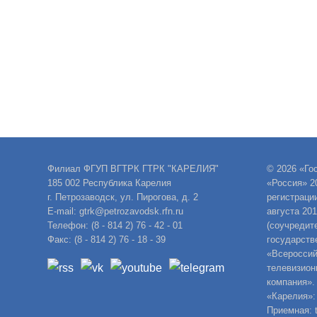
Филиал ФГУП ВГТРК ГТРК "КАРЕЛИЯ"
© 2026 «Го
185 002 Республика Карелия
«Россия» 2
г. Петрозаводск, ул. Пирогова, д. 2
регистраци
E-mail: gtrk@petrozavodsk.rfn.ru
августа 20
Телефон: (8 - 814 2) 76 - 42 - 01
(соучредит
Факс: (8 - 814 2) 76 - 18 - 39
государств
«Всероссий
телевизион
компания».
«Карелия»:
Приемная: t