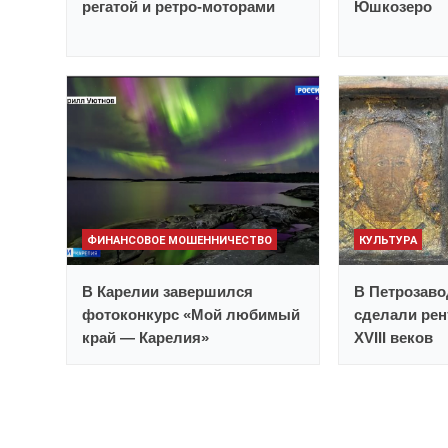
регатой и ретро-моторами
Юшкозеро
ФИНАНСОВОЕ МОШЕННИЧЕСТВО
КУЛЬТУРА
В Карелии завершился
В Петрозаво
фотоконкурс «Мой любимый
сделали рент
край — Карелия»
XVIII веков