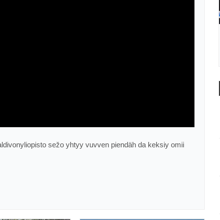
valdivonyliopisto sežo yhtyy vuvven piendäh da keksiy omii