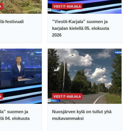
A
VIESTIT-KARJALA
lä-festivuali
”Viestit-Karjala” suomen ja
karjalan kielellä 05. elokuuta
2026
A
VIESTIT-KARJALA
ala” suomen ja
Nuosjärven kylä on tullut yhä
llä 04. elokuuta
mukavammaksi