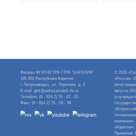
Филиал ФГУП ВГТРК ГТРК "КАРЕЛИЯ"
© 2026 «Го
185 002 Республика Карелия
«Россия» 2
г. Петрозаводск, ул. Пирогова, д. 2
регистраци
E-mail: gtrk@petrozavodsk.rfn.ru
августа 20
Телефон: (8 - 814 2) 76 - 42 - 01
(соучредит
Факс: (8 - 814 2) 76 - 18 - 39
государств
«Всероссий
телевизион
компания».
«Карелия»:
Приемная: t