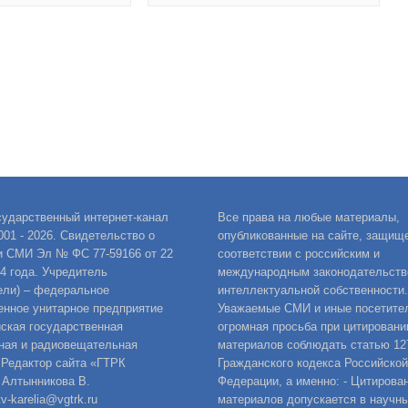
сударственный интернет-канал
Все права на любые материалы,
001 - 2026. Свидетельство о
опубликованные на сайте, защищ
и СМИ Эл № ФС 77-59166 от 22
соответствии с российским и
14 года. Учредитель
международным законодательств
ели) – федеральное
интеллектуальной собственности.
енное унитарное предприятие
Уважаемые СМИ и иные посетител
ская государственная
огромная просьба при цитировани
ная и радиовещательная
материалов соблюдать статью 12
 Редактор сайта «ГТРК
Гражданского кодекса Российской
 Алтынникова В.
Федерации, а именно: - Цитирова
v-karelia@vgtrk.ru
материалов допускается в научны