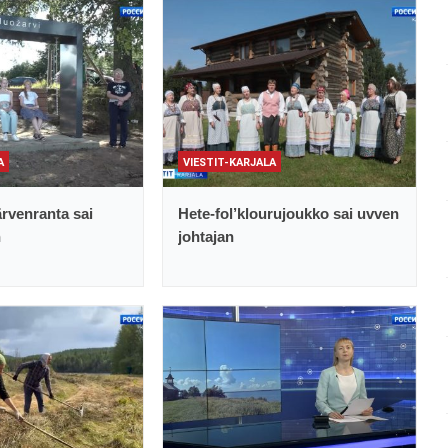
A
VIESTIT-KARJALA
rvenranta sai
Hete-fol’klourujoukko sai uvven
n
johtajan