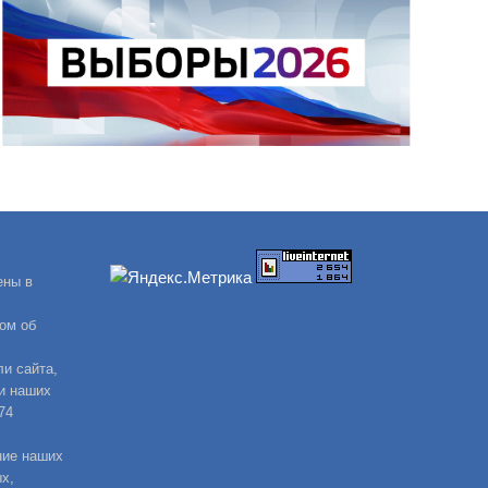
ены в
ом об
и сайта,
и наших
74
ние наших
х,