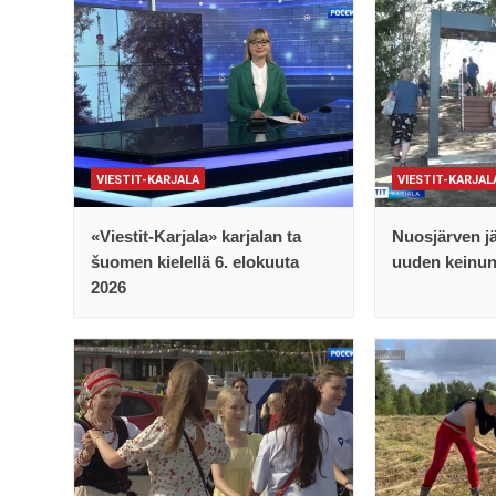
VIESTIT-KARJALA
VIESTIT-KARJAL
«Viestit-Karjala» karjalan ta
Nuosjärven jä
šuomen kielellä 6. elokuuta
uuden keinu
2026