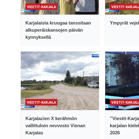
VIESTIT-KARJALA
VIESTIT-KARJAL
Karjalaista kruugaa tanssitaan
Ympyrät vejel
alkuperäiskansojen päivän
kynnyksellä
VIESTIT-KARJALA
VIESTIT-KARJAL
Karjalazien X kerähmön
”Viestit-Karj
vallittuloin nevvosto Vienan
karjalan kiele
Karjalas
2026