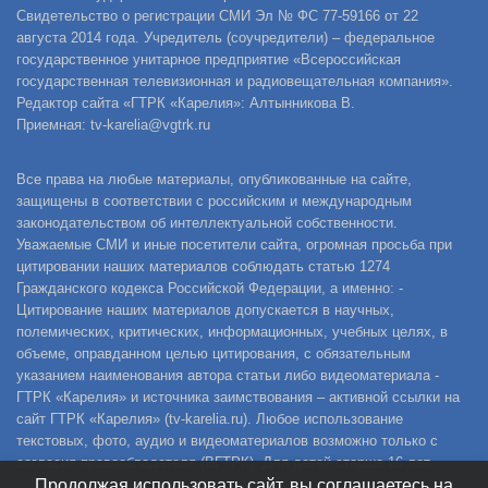
Свидетельство о регистрации СМИ Эл № ФС 77-59166 от 22
августа 2014 года. Учредитель (соучредители) – федеральное
государственное унитарное предприятие «Всероссийская
государственная телевизионная и радиовещательная компания».
Редактор сайта «ГТРК «Карелия»: Алтынникова В.
Приемная: tv-karelia@vgtrk.ru
Все права на любые материалы, опубликованные на сайте,
защищены в соответствии с российским и международным
законодательством об интеллектуальной собственности.
Уважаемые СМИ и иные посетители сайта, огромная просьба при
цитировании наших материалов соблюдать статью 1274
Гражданского кодекса Российской Федерации, а именно: -
Цитирование наших материалов допускается в научных,
полемических, критических, информационных, учебных целях, в
объеме, оправданном целью цитирования, с обязательным
указанием наименования автора статьи либо видеоматериала -
ГТРК «Карелия» и источника заимствования – активной ссылки на
сайт ГТРК «Карелия» (tv-karelia.ru). Любое использование
текстовых, фото, аудио и видеоматериалов возможно только с
согласия правообладателя (ВГТРК). Для детей старше 16 лет.
Продолжая использовать сайт, вы соглашаетесь на