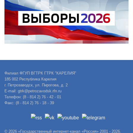
Филиал ФГУП ВГТРК ГТРК "КАРЕЛИЯ"
185 002 Республика Карелия
г. Петрозаводск, ул. Пирогова, д. 2
E-mail: gtrk@petrozavodsk.rfn.ru
Телефон: (8 - 814 2) 76 - 42 - 01
Факс: (8 - 814 2) 76 - 18 - 39
© 2026 «Государственный интернет-канал «Россия» 2001 - 2026.