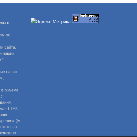
ены в
ом об
и сайта,
и наших
74
ние наших
х,
 в объеме,
 с
ования
ла - ГТРК
ания –
релия» (tv-
текстовых,
возможно