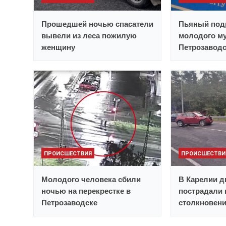
Прошедшей ночью спасатели
Пьяный под
вывели из леса пожилую
молодого му
женщину
Петрозавод
ПРОИСШЕСТВИЯ
ПРОИСШЕСТВИ
Молодого человека сбили
В Карелии д
ночью на перекрестке в
пострадали 
Петрозаводске
столкновен