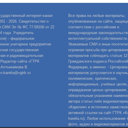
сударственный интернет-канал
Все права на любые материалы,
001 - 2026. Свидетельство о
опубликованные на сайте, защищ
и СМИ Эл № ФС 77-59166 от 22
соответствии с российским и
14 года. Учредитель
международным законодательств
ели) – федеральное
интеллектуальной собственности.
енное унитарное предприятие
Уважаемые СМИ и иные посетител
ская государственная
огромная просьба при цитировани
ная и радиовещательная
материалов соблюдать статью 12
 Редактор сайта «ГТРК
Гражданского кодекса Российской
 Алтынникова В.
Федерации, а именно: - Цитирова
v-karelia@vgtrk.ru
материалов допускается в научны
полемических, критических,
информационных, учебных целях,
оправданном целью цитирования,
обязательным указанием наимен
автора статьи либо видеоматериа
«Карелия» и источника заимствов
активной ссылки на сайт ГТРК «Ка
karelia.ru). Любое использование 
фото, аудио и видеоматериалов 