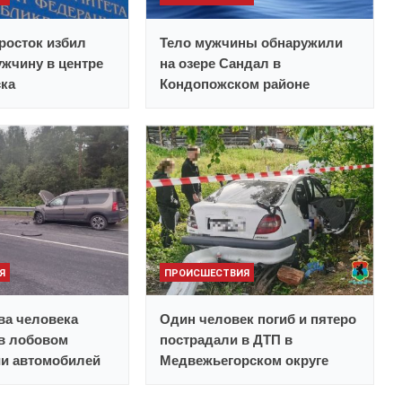
росток избил
Тело мужчины обнаружили
жчину в центре
на озере Сандал в
ска
Кондопожском районе
Я
ПРОИСШЕСТВИЯ
ва человека
Один человек погиб и пятеро
в лобовом
пострадали в ДТП в
ии автомобилей
Медвежьегорском округе