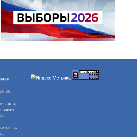
ены в
ом об
и сайта,
и наших
74
ние наших
х,