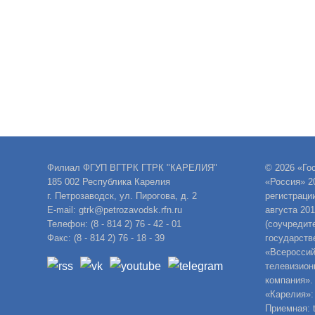
Филиал ФГУП ВГТРК ГТРК "КАРЕЛИЯ"
© 2026 «Го
185 002 Республика Карелия
«Россия» 2
г. Петрозаводск, ул. Пирогова, д. 2
регистраци
E-mail: gtrk@petrozavodsk.rfn.ru
августа 20
Телефон: (8 - 814 2) 76 - 42 - 01
(соучредит
Факс: (8 - 814 2) 76 - 18 - 39
государств
«Всероссий
телевизион
компания».
«Карелия»:
Приемная: t