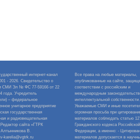
сударственный интернет-канал
Все права на любые материалы,
001 - 2026. Свидетельство о
опубликованные на сайте, защищ
и СМИ Эл № ФС 77-59166 от 22
соответствии с российским и
14 года. Учредитель
международным законодательств
ели) – федеральное
интеллектуальной собственности.
енное унитарное предприятие
Уважаемые СМИ и иные посетител
ская государственная
огромная просьба при цитировани
ная и радиовещательная
материалов соблюдать статью 12
 Редактор сайта «ГТРК
Гражданского кодекса Российской
 Алтынникова В.
Федерации, а именно: - Цитирова
v-karelia@vgtrk.ru
материалов допускается в научны