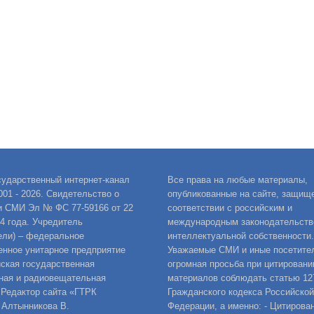
сударственный интернет-канал
Все права на любые материалы,
001 - 2026. Свидетельство о
опубликованные на сайте, защищ
и СМИ Эл № ФС 77-59166 от 22
соответствии с российским и
14 года. Учредитель
международным законодательств
ели) – федеральное
интеллектуальной собственности.
енное унитарное предприятие
Уважаемые СМИ и иные посетител
ская государственная
огромная просьба при цитировани
ная и радиовещательная
материалов соблюдать статью 12
 Редактор сайта «ГТРК
Гражданского кодекса Российской
 Алтынникова В.
Федерации, а именно: - Цитирова