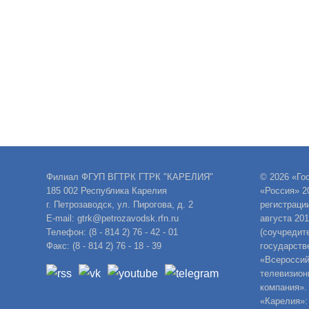
Филиал ФГУП ВГТРК ГТРК "КАРЕЛИЯ"
© 2026 «Го
185 002 Республика Карелия
«Россия» 2
г. Петрозаводск, ул. Пирогова, д. 2
регистраци
E-mail: gtrk@petrozavodsk.rfn.ru
августа 20
Телефон: (8 - 814 2) 76 - 42 - 01
(соучредит
Факс: (8 - 814 2) 76 - 18 - 39
государств
«Всероссий
телевизион
компания».
«Карелия»: