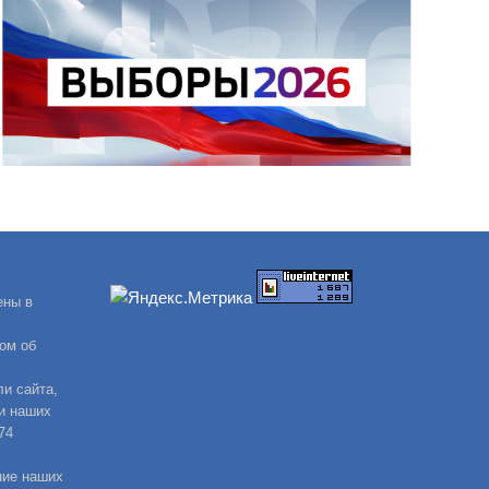
ены в
ом об
и сайта,
и наших
74
ние наших