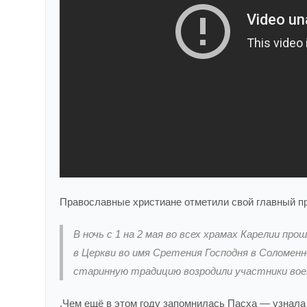
Православные христиане отметили свой главный п
В ночь с 1 на 2 мая во всех храмах Карелии п
в Церкви во имя Сретения Господня в Соломен
старинную традицию возродили участники вое
.Чем ещё в этом году запомнилась Пасха — узнала