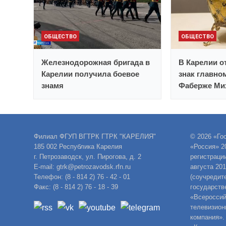
ОБЩЕСТВО
ОБЩЕСТВО
Железнодорожная бригада в
В Карелии 
Карелии получила боевое
знак главно
знамя
Фаберже Ми
Филиал ФГУП ВГТРК ГТРК "КАРЕЛИЯ"
© 2026 «Го
185 002 Республика Карелия
«Россия» 2
г. Петрозаводск, ул. Пирогова, д. 2
регистраци
E-mail: gtrk@petrozavodsk.rfn.ru
августа 20
Телефон: (8 - 814 2) 76 - 42 - 01
(соучредит
Факс: (8 - 814 2) 76 - 18 - 39
государств
«Всероссий
телевизион
компания».