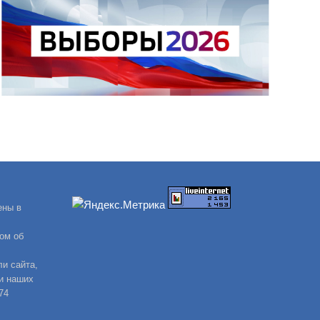
ены в
ом об
и сайта,
и наших
74