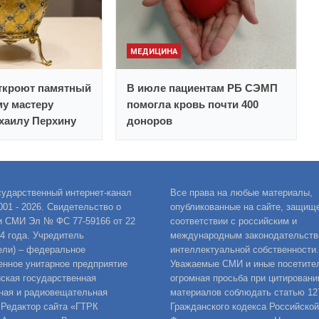
МЕДИЦИНА
откроют памятный
В июле пациентам РБ СЭМП
му мастеру
помогла кровь почти 400
хаилу Перхину
доноров
сударственный интернет-канал
Все права на любые материалы,
001 - 2026. Свидетельство о
опубликованные на сайте, защищ
и СМИ Эл № ФС 77-59166 от 22
соответствии с российским и
14 года. Учредитель
международным законодательств
ели) – федеральное
интеллектуальной собственности.
енное унитарное предприятие
Уважаемые СМИ и иные посетител
ская государственная
огромная просьба при цитировани
ная и радиовещательная
материалов соблюдать статью 12
 Редактор сайта «ГТРК
Гражданского кодекса Российской