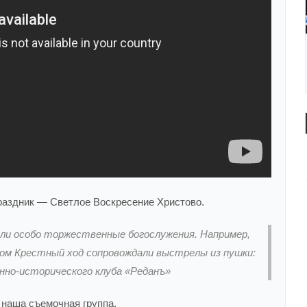
раздник — Светлое Воскресение Христово.
рошли особо торжественные богослужения. Например,
ном Крестный ход сопровождали выстрелы из пушки:
нно-исторического клуба «Реданъ»
 наша съемочная группа.