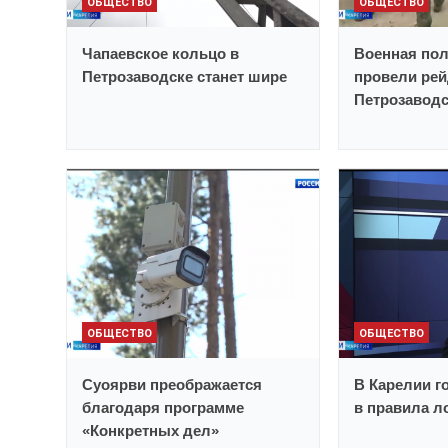
ОБЩЕСТВО
ОБЩЕСТВО
Чапаевское кольцо в
Военная пол
Петрозаводске станет шире
провели рей
Петрозавод
ОБЩЕСТВО
ОБЩЕСТВО
Суоярви преображается
В Карелии г
благодаря программе
в правила 
«Конкретных дел»