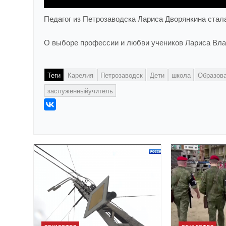
Педагог из Петрозаводска Лариса Дворянкина ста
О выборе профессии и любви учеников Лариса Вл
Теги
Карелия
Петрозаводск
Дети
школа
Образов
заслуженныйучитель