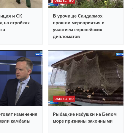
ОБЩЕСТВО
иция и СК
В урочище Сандармох
д на стройках
прошли мероприятия с
ска
участием европейских
дипломатов
ОБЩЕСТВО
отовят изменения
Рыбацкие избушки на Белом
ловли камбалы
море признаны законными