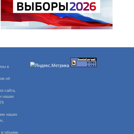
ены в
ом об
и сайта,
и наших
74
ние наших
х,
 в объеме,