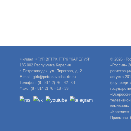
Филиал ФГУП ВГТРК ГТРК "КАРЕЛИЯ"
© 2026 «Го
185 002 Республика Карелия
«Россия» 2
г. Петрозаводск, ул. Пирогова, д. 2
регистраци
E-mail: gtrk@petrozavodsk.rfn.ru
августа 20
Телефон: (8 - 814 2) 76 - 42 - 01
(соучредит
Факс: (8 - 814 2) 76 - 18 - 39
государств
«Всероссий
телевизион
компания».
«Карелия»:
Приемная: t