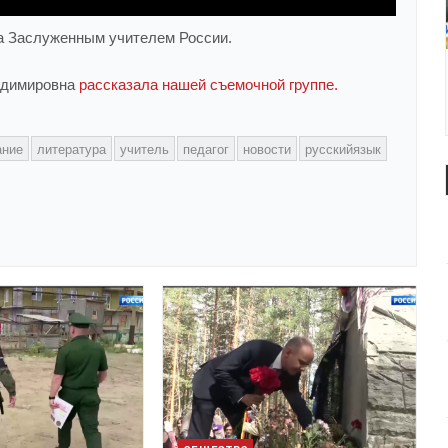
ла Заслуженным учителем России.
адимировна
рассказала нашей съемочной группе.
ание
литература
учитель
педагог
новости
русскийязык