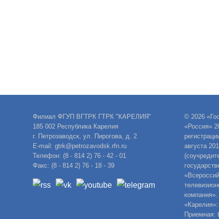
Филиал ФГУП ВГТРК ГТРК "КАРЕЛИЯ"
© 2026 «Го
185 002 Республика Карелия
«Россия» 2
г. Петрозаводск, ул. Пирогова, д. 2
регистраци
E-mail: gtrk@petrozavodsk.rfn.ru
августа 20
Телефон: (8 - 814 2) 76 - 42 - 01
(соучредит
Факс: (8 - 814 2) 76 - 18 - 39
государств
«Всероссий
телевизион
компания».
«Карелия»:
Приемная: t