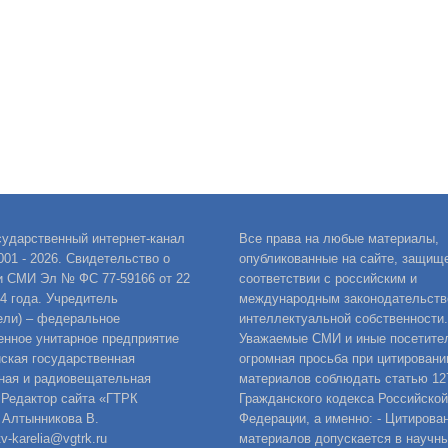
сударственный интернет-канал
Все права на любые материалы,
001 - 2026. Свидетельство о
опубликованные на сайте, защищ
и СМИ Эл № ФС 77-59166 от 22
соответствии с российским и
14 года. Учредитель
международным законодательств
ели) – федеральное
интеллектуальной собственности.
енное унитарное предприятие
Уважаемые СМИ и иные посетител
ская государственная
огромная просьба при цитировани
ная и радиовещательная
материалов соблюдать статью 12
 Редактор сайта «ГТРК
Гражданского кодекса Российской
 Алтынникова В.
Федерации, а именно: - Цитирова
v-karelia@vgtrk.ru
материалов допускается в научны