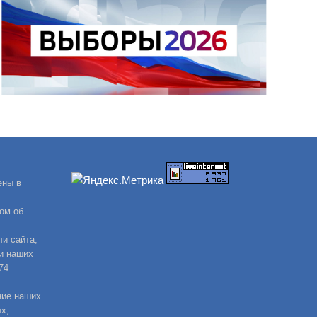
ены в
ом об
и сайта,
и наших
74
ние наших
х,