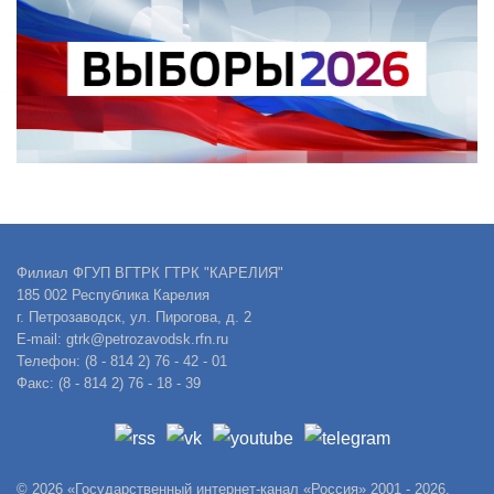
Филиал ФГУП ВГТРК ГТРК "КАРЕЛИЯ"
185 002 Республика Карелия
г. Петрозаводск, ул. Пирогова, д. 2
E-mail: gtrk@petrozavodsk.rfn.ru
Телефон: (8 - 814 2) 76 - 42 - 01
Факс: (8 - 814 2) 76 - 18 - 39
© 2026 «Государственный интернет-канал «Россия» 2001 - 2026.