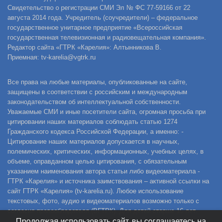
Свидетельство о регистрации СМИ Эл № ФС 77-59166 от 22
августа 2014 года. Учредитель (соучредители) – федеральное
государственное унитарное предприятие «Всероссийская
государственная телевизионная и радиовещательная компания».
Редактор сайта «ГТРК «Карелия»: Алтынникова В.
Приемная: tv-karelia@vgtrk.ru
Все права на любые материалы, опубликованные на сайте,
защищены в соответствии с российским и международным
законодательством об интеллектуальной собственности.
Уважаемые СМИ и иные посетители сайта, огромная просьба при
цитировании наших материалов соблюдать статью 1274
Гражданского кодекса Российской Федерации, а именно: -
Цитирование наших материалов допускается в научных,
полемических, критических, информационных, учебных целях, в
объеме, оправданном целью цитирования, с обязательным
указанием наименования автора статьи либо видеоматериала -
ГТРК «Карелия» и источника заимствования – активной ссылки на
сайт ГТРК «Карелия» (tv-karelia.ru). Любое использование
текстовых, фото, аудио и видеоматериалов возможно только с
согласия правообладателя (ВГТРК). Для детей старше 16 лет.
Продолжая использовать сайт, вы соглашаетесь на