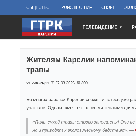
ОБЩЕСТВО
ПРОИСШЕСТВИЯ
СПОРТ
ЭКОН
ТЕЛЕВИДЕНИЕ
Р
Жителям Карелии напоминаю
травы
от редакции
27.03.2026
800
Во многих районах Карелии снежный покров уже ра
участков. Однако вместе с первыми теплыми днями
«Палы сухой травы строго запрещены! Они не
но и приводят к экологическому бедствию», —