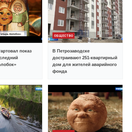
ОБЩЕСТВО
тартовал показ
В Петрозаводске
следний
достраивают 251-квартирный
олобок»
дом для жителей аварийного
фонда