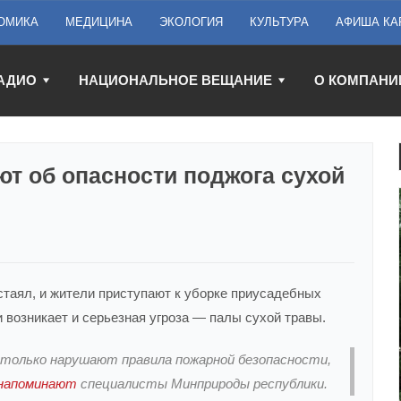
ОМИКА
МЕДИЦИНА
ЭКОЛОГИЯ
КУЛЬТУРА
АФИША КА
АДИО
НАЦИОНАЛЬНОЕ ВЕЩАНИЕ
О КОМПАНИ
т об опасности поджога сухой
стаял, и жители приступают к уборке приусадебных
 возникает и серьезная угроза — палы сухой травы.
 только нарушают правила пожарной безопасности,
напоминают
специалисты Минприроды республики.