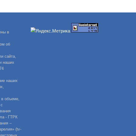
ены в
ом об
и сайта,
и наших
74
ние наших
х,
 в объеме,
 с
ования
ла - ГТРК
ания –
релия» (tv-
текстовых,