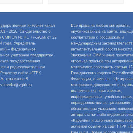
сударственный интернет-канал
Все права на любые материалы,
001 - 2026. Свидетельство о
опубликованные на сайте, защищ
и СМИ Эл № ФС 77-59166 от 22
соответствии с российским и
14 года. Учредитель
международным законодательств
ели) – федеральное
интеллектуальной собственности.
енное унитарное предприятие
Уважаемые СМИ и иные посетител
ская государственная
огромная просьба при цитировани
ная и радиовещательная
материалов соблюдать статью 12
 Редактор сайта «ГТРК
Гражданского кодекса Российской
 Алтынникова В.
Федерации, а именно: - Цитирова
v-karelia@vgtrk.ru
материалов допускается в научны
полемических, критических,
информационных, учебных целях,
оправданном целью цитирования,
обязательным указанием наимен
автора статьи либо видеоматериа
«Карелия» и источника заимствов
активной ссылки на сайт ГТРК «Ка
karelia.ru). Любое использование 