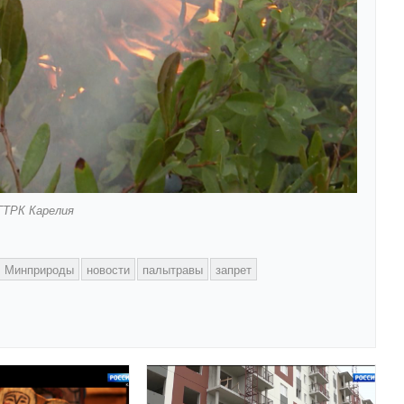
ГТРК Карелия
Минприроды
новости
палытравы
запрет