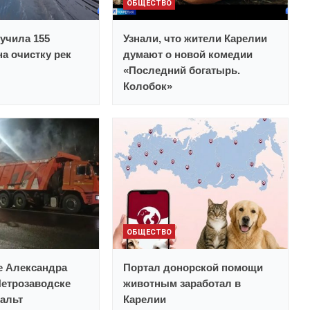
ОБЩЕСТВО
учила 155
Узнали, что жители Карелии
а очистку рек
думают о новой комедии
«Последний богатырь.
Колобок»
ОБЩЕСТВО
е Александра
Портал донорской помощи
Петрозаводске
животным заработал в
альт
Карелии