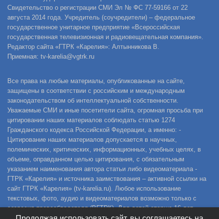
Свидетельство о регистрации СМИ Эл № ФС 77-59166 от 22
августа 2014 года. Учредитель (соучредители) – федеральное
государственное унитарное предприятие «Всероссийская
государственная телевизионная и радиовещательная компания».
Редактор сайта «ГТРК «Карелия»: Алтынникова В.
Приемная: tv-karelia@vgtrk.ru
Все права на любые материалы, опубликованные на сайте,
защищены в соответствии с российским и международным
законодательством об интеллектуальной собственности.
Уважаемые СМИ и иные посетители сайта, огромная просьба при
цитировании наших материалов соблюдать статью 1274
Гражданского кодекса Российской Федерации, а именно: -
Цитирование наших материалов допускается в научных,
полемических, критических, информационных, учебных целях, в
объеме, оправданном целью цитирования, с обязательным
указанием наименования автора статьи либо видеоматериала -
ГТРК «Карелия» и источника заимствования – активной ссылки на
сайт ГТРК «Карелия» (tv-karelia.ru). Любое использование
текстовых, фото, аудио и видеоматериалов возможно только с
согласия правообладателя (ВГТРК). Для детей старше 16 лет.
Продолжая использовать сайт, вы соглашаетесь на