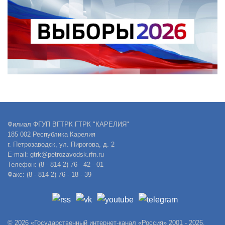
Филиал ФГУП ВГТРК ГТРК "КАРЕЛИЯ"
185 002 Республика Карелия
г. Петрозаводск, ул. Пирогова, д. 2
E-mail: gtrk@petrozavodsk.rfn.ru
Телефон: (8 - 814 2) 76 - 42 - 01
Факс: (8 - 814 2) 76 - 18 - 39
© 2026 «Государственный интернет-канал «Россия» 2001 - 2026.