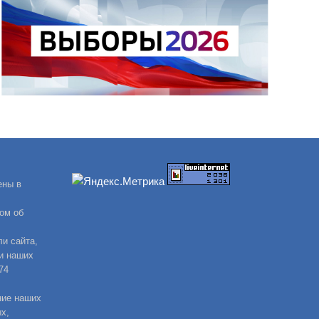
ены в
ом об
и сайта,
и наших
74
ние наших
х,