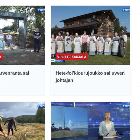
A
VIESTIT-KARJALA
rvenranta sai
Hete-fol’klourujoukko sai uvven
n
johtajan