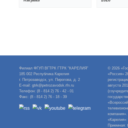
Филиал ФГУП ВГТРК ГТРК "КАРЕЛИЯ"
© 2026 «Го
185 002 Республика Карелия
«Россия» 2
г. Петрозаводск, ул. Пирогова, д. 2
регистраци
E-mail: gtrk@petrozavodsk.rfn.ru
августа 20
Телефон: (8 - 814 2) 76 - 42 - 01
(соучредит
Факс: (8 - 814 2) 76 - 18 - 39
государств
«Всероссий
телевизион
компания».
«Карелия»:
Приемная: t