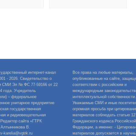
сударственный интернет-канал
Все права на любые материалы,
001 - 2026. Свидетельство о
опубликованные на сайте, защищ
и СМИ Эл № ФС 77-59166 от 22
соответствии с российским и
14 года. Учредитель
международным законодательств
ели) – федеральное
интеллектуальной собственности.
енное унитарное предприятие
Уважаемые СМИ и иные посетител
ская государственная
огромная просьба при цитировани
ная и радиовещательная
материалов соблюдать статью 12
 Редактор сайта «ГТРК
Гражданского кодекса Российской
 Алтынникова В.
Федерации, а именно: - Цитирова
v-karelia@vgtrk.ru
материалов допускается в научны