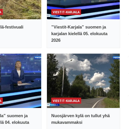
A
VIESTIT-KARJALA
lä-festivuali
”Viestit-Karjala” suomen ja
karjalan kielellä 05. elokuuta
2026
A
VIESTIT-KARJALA
ala” suomen ja
Nuosjärven kylä on tullut yhä
llä 04. elokuuta
mukavammaksi