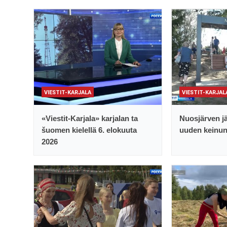
VIESTIT-KARJALA
VIESTIT-KARJAL
«Viestit-Karjala» karjalan ta
Nuosjärven jä
šuomen kielellä 6. elokuuta
uuden keinu
2026