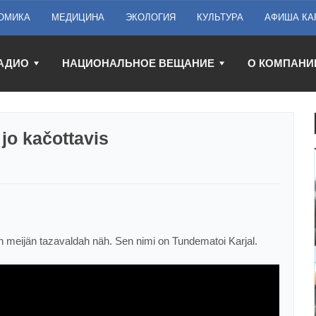
ОМИКА
МЕДИЦИНА
ЭКОЛОГИЯ
КУЛЬТУРА
АФИША КА
АДИО
НАЦИОНАЛЬНОЕ ВЕЩАНИЕ
О КОМПАНИ
jo kačottavis
man meijän tazavaldah näh. Sen nimi on Tundematoi Karjal.