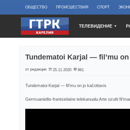
ОБЩЕСТВО
ПРОИСШЕСТВИЯ
СПОРТ
ЭКОН
ТЕЛЕВИДЕНИЕ
Р
Tundematoi Karjal — fil’mu on 
от редакции
25.11.2020
861
Tundematoi Karjal — fil’mu on jo kačottavis
Germuaniellis-frantsielaine telekanualu Arte ozutti fil’