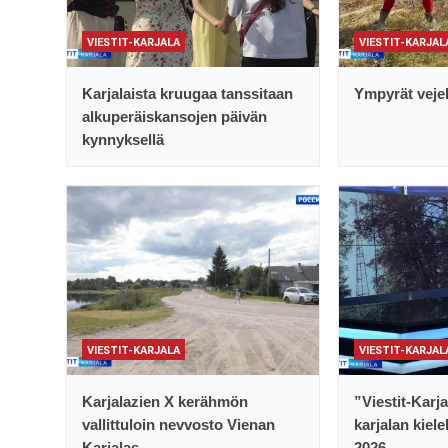
VIESTIT-KARJALA
VIESTIT-KARJAL
Karjalaista kruugaa tanssitaan
Ympyrät vejel
alkuperäiskansojen päivän
kynnyksellä
VIESTIT-KARJALA
VIESTIT-KARJAL
Karjalazien X kerähmön
”Viestit-Karj
vallittuloin nevvosto Vienan
karjalan kiele
Karjalas
2026