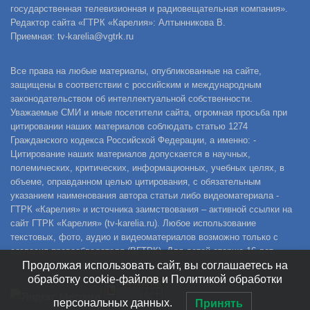
государственная телевизионная и радиовещательная компания».
Редактор сайта «ГТРК «Карелия»: Алтынникова В.
Приемная: tv-karelia@vgtrk.ru
Все права на любые материалы, опубликованные на сайте,
защищены в соответствии с российским и международным
законодательством об интеллектуальной собственности.
Уважаемые СМИ и иные посетители сайта, огромная просьба при
цитировании наших материалов соблюдать статью 1274
Гражданского кодекса Российской Федерации, а именно: -
Цитирование наших материалов допускается в научных,
полемических, критических, информационных, учебных целях, в
объеме, оправданном целью цитирования, с обязательным
указанием наименования автора статьи либо видеоматериала -
ГТРК «Карелия» и источника заимствования – активной ссылки на
сайт ГТРК «Карелия» (tv-karelia.ru). Любое использование
текстовых, фото, аудио и видеоматериалов возможно только с
согласия правообладателя (ВГТРК). Для детей старше 16 лет.
Продолжая использовать сайт, вы соглашаетесь на
обработку cookie-файлов и Политикой обработки
персональных данных.
Принять