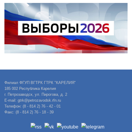
Филиал ФГУП ВГТРК ГТРК "КАРЕЛИЯ"
185 002 Республика Карелия
г. Петрозаводск, ул. Пирогова, д. 2
E-mail: gtrk@petrozavodsk.rfn.ru
Телефон: (8 - 814 2) 76 - 42 - 01
Факс: (8 - 814 2) 76 - 18 - 39