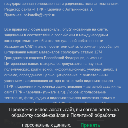
государственная телевизионная и радиовещательная компания».
Редактор сайта «ГТРК «Карелия»: Алтынникова В.
Приемная: tv-karelia@vgtrk.ru
Все права на любые материалы, опубликованные на сайте,
защищены в соответствии с российским и международным
законодательством об интеллектуальной собственности.
Уважаемые СМИ и иные посетители сайта, огромная просьба при
цитировании наших материалов соблюдать статью 1274
Гражданского кодекса Российской Федерации, а именно: -
Цитирование наших материалов допускается в научных,
полемических, критических, информационных, учебных целях, в
объеме, оправданном целью цитирования, с обязательным
указанием наименования автора статьи либо видеоматериала -
ГТРК «Карелия» и источника заимствования – активной ссылки на
сайт ГТРК «Карелия» (tv-karelia.ru). Любое использование
текстовых, фото, аудио и видеоматериалов возможно только с
согласия правообладателя (ВГТРК). Для детей старше 16 лет.
Продолжая использовать сайт, вы соглашаетесь на
обработку cookie-файлов и Политикой обработки
персональных данных.
Принять