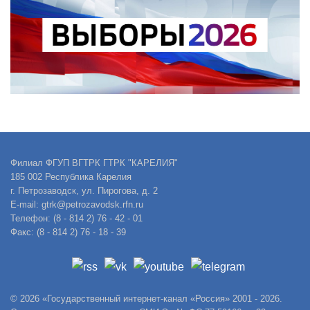
Филиал ФГУП ВГТРК ГТРК "КАРЕЛИЯ"
185 002 Республика Карелия
г. Петрозаводск, ул. Пирогова, д. 2
E-mail: gtrk@petrozavodsk.rfn.ru
Телефон: (8 - 814 2) 76 - 42 - 01
Факс: (8 - 814 2) 76 - 18 - 39
© 2026 «Государственный интернет-канал «Россия» 2001 - 2026.