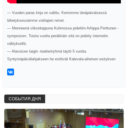
— Vuoden paras kirja on valittu. Kerromme tänäpäiväisessä
lähetyksessämme voittajien nimet.
— Menneenä viikonloppuna Kuhmossa pidettiin Arhippa Perttunen -
symposium. Toista vuotta peräkkäin sitä on pidetty internetin
välityksellä.
— Alavoizen taigin -teatteriryhmä täytti 5 vuotta.
Syntymäpäivälahjakseen he esittivät Kalevala-aiheisen esityksen
СОБЫТИЯ ДНЯ