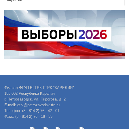
Карелии
Филиал ФГУП ВГТРК ГТРК "КАРЕЛИЯ"
185 002 Республика Карелия
г. Петрозаводск, ул. Пирогова, д. 2
E-mail: gtrk@petrozavodsk.rfn.ru
Телефон: (8 - 814 2) 76 - 42 - 01
Факс: (8 - 814 2) 76 - 18 - 39