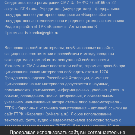
Свидетельство о регистрации СМИ Эл № ФС 77-59166 от 22
августа 2014 года. Учредитель (соучредители) – федеральное
государственное унитарное предприятие «Всероссийская
государственная телевизионная и радиовещательная компания».
Редактор сайта «ГТРК «Карелия»: Алтынникова В.
Приемная: tv-karelia@vgtrk.ru
Все права на любые материалы, опубликованные на сайте,
защищены в соответствии с российским и международным
законодательством об интеллектуальной собственности.
Уважаемые СМИ и иные посетители сайта, огромная просьба при
цитировании наших материалов соблюдать статью 1274
Гражданского кодекса Российской Федерации, а именно: -
Цитирование наших материалов допускается в научных,
полемических, критических, информационных, учебных целях, в
объеме, оправданном целью цитирования, с обязательным
указанием наименования автора статьи либо видеоматериала -
ГТРК «Карелия» и источника заимствования – активной ссылки на
сайт ГТРК «Карелия» (tv-karelia.ru). Любое использование
текстовых, фото, аудио и видеоматериалов возможно только с
согласия правообладателя (ВГТРК). Для детей старше 16 лет.
Продолжая использовать сайт, вы соглашаетесь на