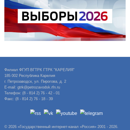
Филиал ФГУП ВГТРК ГТРК "КАРЕЛИЯ"
185 002 Республика Карелия
г. Петрозаводск, ул. Пирогова, д. 2
E-mail: gtrk@petrozavodsk.rfn.ru
Телефон: (8 - 814 2) 76 - 42 - 01
Факс: (8 - 814 2) 76 - 18 - 39
© 2026 «Государственный интернет-канал «Россия» 2001 - 2026.