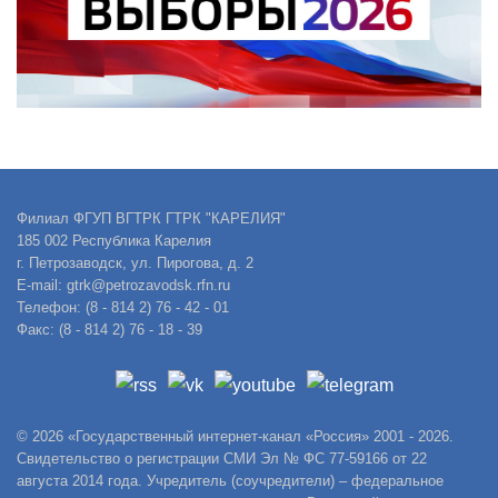
Филиал ФГУП ВГТРК ГТРК "КАРЕЛИЯ"
185 002 Республика Карелия
г. Петрозаводск, ул. Пирогова, д. 2
E-mail: gtrk@petrozavodsk.rfn.ru
Телефон: (8 - 814 2) 76 - 42 - 01
Факс: (8 - 814 2) 76 - 18 - 39
© 2026 «Государственный интернет-канал «Россия» 2001 - 2026.
Свидетельство о регистрации СМИ Эл № ФС 77-59166 от 22
августа 2014 года. Учредитель (соучредители) – федеральное