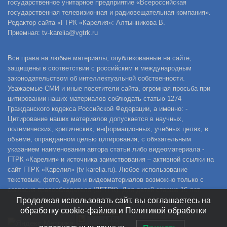
государственное унитарное предприятие «Всероссийская
государственная телевизионная и радиовещательная компания».
Редактор сайта «ГТРК «Карелия»: Алтынникова В.
Приемная: tv-karelia@vgtrk.ru
Все права на любые материалы, опубликованные на сайте,
защищены в соответствии с российским и международным
законодательством об интеллектуальной собственности.
Уважаемые СМИ и иные посетители сайта, огромная просьба при
цитировании наших материалов соблюдать статью 1274
Гражданского кодекса Российской Федерации, а именно: -
Цитирование наших материалов допускается в научных,
полемических, критических, информационных, учебных целях, в
объеме, оправданном целью цитирования, с обязательным
указанием наименования автора статьи либо видеоматериала -
ГТРК «Карелия» и источника заимствования – активной ссылки на
сайт ГТРК «Карелия» (tv-karelia.ru). Любое использование
текстовых, фото, аудио и видеоматериалов возможно только с
согласия правообладателя (ВГТРК). Для детей старше 16 лет.
Продолжая использовать сайт, вы соглашаетесь на
обработку cookie-файлов и Политикой обработки