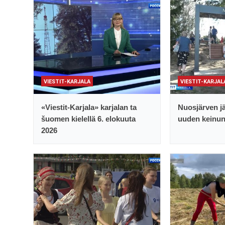
VIESTIT-KARJALA
VIESTIT-KARJAL
«Viestit-Karjala» karjalan ta
Nuosjärven jä
šuomen kielellä 6. elokuuta
uuden keinu
2026