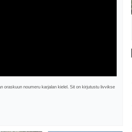
 oraskuun noumeru karjalan kielel. Sit on kirjutustu livvikse