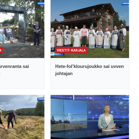
A
VIESTIT-KARJALA
rvenranta sai
Hete-fol’klourujoukko sai uvven
n
johtajan