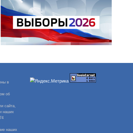
ены в
ом об
и сайта,
и наших
74
ние наших