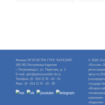
Филиал ФГУП ВГТРК ГТРК "КАРЕЛИЯ"
© 2026 «Го
185 002 Республика Карелия
«Россия» 2
г. Петрозаводск, ул. Пирогова, д. 2
регистраци
E-mail: gtrk@petrozavodsk.rfn.ru
августа 20
Телефон: (8 - 814 2) 76 - 42 - 01
(соучредит
Факс: (8 - 814 2) 76 - 18 - 39
государств
«Всероссий
телевизион
компания».
«Карелия»: