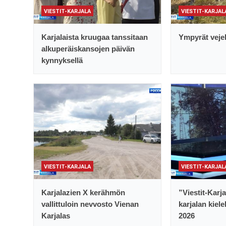
VIESTIT-KARJALA
VIESTIT-KARJAL
Karjalaista kruugaa tanssitaan
Ympyrät vejel
alkuperäiskansojen päivän
kynnyksellä
VIESTIT-KARJALA
VIESTIT-KARJAL
Karjalazien X kerähmön
”Viestit-Karj
vallittuloin nevvosto Vienan
karjalan kiele
Karjalas
2026