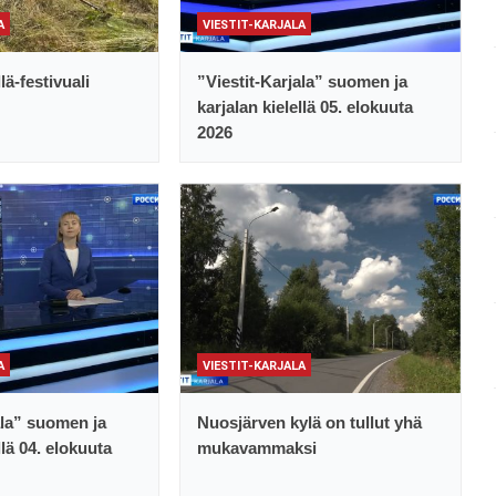
A
VIESTIT-KARJALA
lä-festivuali
”Viestit-Karjala” suomen ja
karjalan kielellä 05. elokuuta
2026
A
VIESTIT-KARJALA
ala” suomen ja
Nuosjärven kylä on tullut yhä
llä 04. elokuuta
mukavammaksi