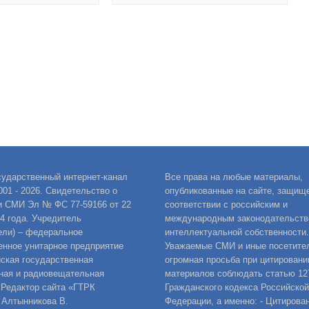
сударственный интернет-канал
Все права на любые материалы,
001 - 2026. Свидетельство о
опубликованные на сайте, защищ
и СМИ Эл № ФС 77-59166 от 22
соответствии с российским и
14 года. Учредитель
международным законодательств
ели) – федеральное
интеллектуальной собственности.
енное унитарное предприятие
Уважаемые СМИ и иные посетител
ская государственная
огромная просьба при цитировани
ная и радиовещательная
материалов соблюдать статью 12
 Редактор сайта «ГТРК
Гражданского кодекса Российской
 Алтынникова В.
Федерации, а именно: - Цитирова