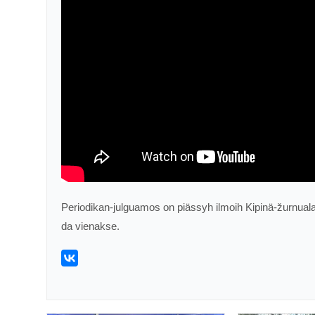
Periodikan-julguamos on piässyh ilmoih Kipinä-žurnualan
da vienakse.