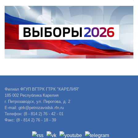
Филиал ФГУП ВГТРК ГТРК "КАРЕЛИЯ"
185 002 Республика Карелия
г. Петрозаводск, ул. Пирогова, д. 2
E-mail: gtrk@petrozavodsk.rfn.ru
Телефон: (8 - 814 2) 76 - 42 - 01
Факс: (8 - 814 2) 76 - 18 - 39