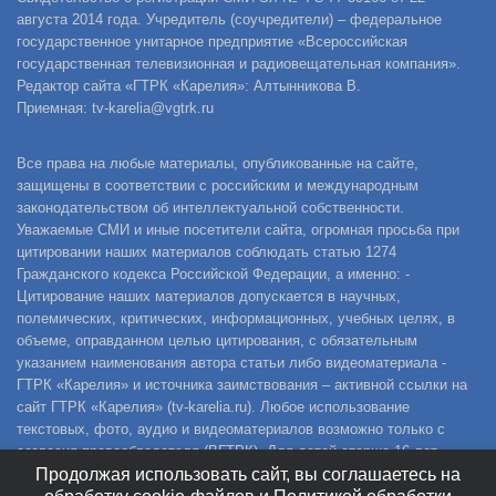
августа 2014 года. Учредитель (соучредители) – федеральное
государственное унитарное предприятие «Всероссийская
государственная телевизионная и радиовещательная компания».
Редактор сайта «ГТРК «Карелия»: Алтынникова В.
Приемная: tv-karelia@vgtrk.ru
Все права на любые материалы, опубликованные на сайте,
защищены в соответствии с российским и международным
законодательством об интеллектуальной собственности.
Уважаемые СМИ и иные посетители сайта, огромная просьба при
цитировании наших материалов соблюдать статью 1274
Гражданского кодекса Российской Федерации, а именно: -
Цитирование наших материалов допускается в научных,
полемических, критических, информационных, учебных целях, в
объеме, оправданном целью цитирования, с обязательным
указанием наименования автора статьи либо видеоматериала -
ГТРК «Карелия» и источника заимствования – активной ссылки на
сайт ГТРК «Карелия» (tv-karelia.ru). Любое использование
текстовых, фото, аудио и видеоматериалов возможно только с
согласия правообладателя (ВГТРК). Для детей старше 16 лет.
Продолжая использовать сайт, вы соглашаетесь на