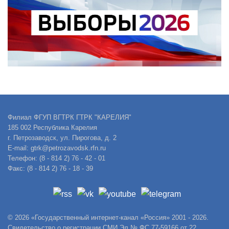
Филиал ФГУП ВГТРК ГТРК "КАРЕЛИЯ"
185 002 Республика Карелия
г. Петрозаводск, ул. Пирогова, д. 2
E-mail: gtrk@petrozavodsk.rfn.ru
Телефон: (8 - 814 2) 76 - 42 - 01
Факс: (8 - 814 2) 76 - 18 - 39
© 2026 «Государственный интернет-канал «Россия» 2001 - 2026.
Свидетельство о регистрации СМИ Эл № ФС 77-59166 от 22